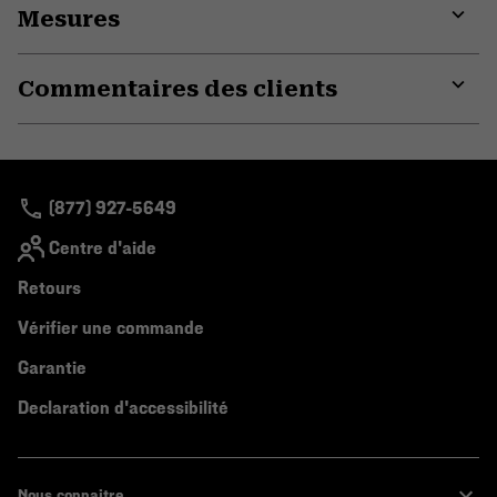
Mesures
colla
secti
Expa
or
Commentaires des clients
colla
secti
Expa
or
colla
secti
(877) 927-5649
Centre d'aide
Retours
Vérifier une commande
Garantie
Declaration d'accessibilité
Nous connaitre