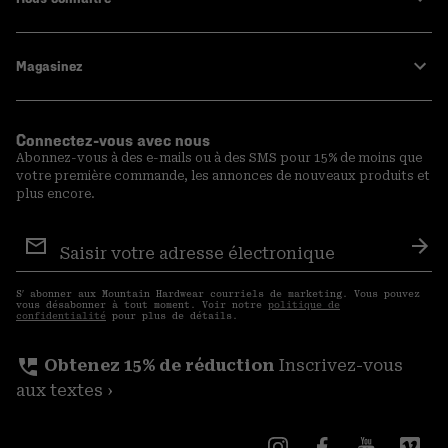
Magasinez
Connectez-vous avec nous
Abonnez-vous à des e-mails ou à des SMS pour 15% de moins que
votre première commande, les annonces de nouveaux produits et
plus encore.
Inscription
aux
S′a
courriels
S′ abonner aux Mountain Hardwear courriels de marketing. Vous pouvez
vous désabonner à tout moment. Voir notre
politique de
confidentialité
pour plus de détails.
perm_phone_msg
Obtenez 15% de réduction
Inscrivez-vous
aux textes ›