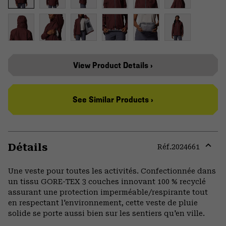
View Product Details ›
See Similar Products ›
Détails
Réf.
2024661
Expa
or
Une veste pour toutes les activités. Confectionnée dans
colla
un tissu GORE-TEX 3 couches innovant 100 % recyclé
secti
assurant une protection imperméable/respirante tout
en respectant l'environnement, cette veste de pluie
solide se porte aussi bien sur les sentiers qu'en ville.