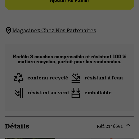
Ajouter Au Panier
Magasinez Chez Nos Partenaires
Modèle 3 couches compressible et résistant 100 %
matière recyclée, parfait pour les randonnées.
contenu recyclé
résistant à l'eau
résistant au vent
emballable
Détails
Réf.
2146651
Expa
or