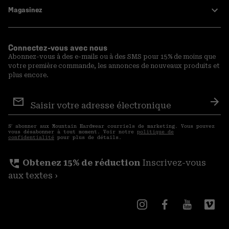
Magasinez
Connectez-vous avec nous
Abonnez-vous à des e-mails ou à des SMS pour 15% de moins que
votre première commande, les annonces de nouveaux produits et
plus encore.
Inscription
aux
S′a
courriels
S′ abonner aux Mountain Hardwear courriels de marketing. Vous pouvez
vous désabonner à tout moment. Voir notre
politique de
confidentialité
pour plus de détails.
perm_phone_msg
Obtenez 15% de réduction
Inscrivez-vous
aux textes ›