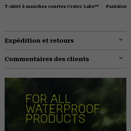
T-shirt à manches courtes Crater Lake™
Pantalon 
Expédition et retours
Expa
or
Commentaires des clients
colla
secti
Expa
or
colla
secti