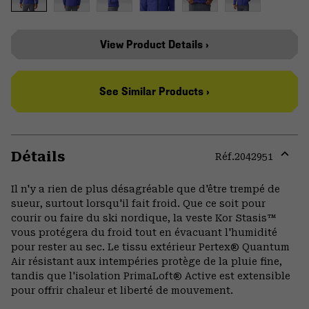
View Product Details ›
See Similar Products ›
Détails
Réf.
2042951
Expa
or
Il n'y a rien de plus désagréable que d'être trempé de
colla
sueur, surtout lorsqu'il fait froid. Que ce soit pour
secti
courir ou faire du ski nordique, la veste Kor Stasis™
vous protégera du froid tout en évacuant l'humidité
pour rester au sec. Le tissu extérieur Pertex® Quantum
Air résistant aux intempéries protège de la pluie fine,
tandis que l'isolation PrimaLoft® Active est extensible
pour offrir chaleur et liberté de mouvement.