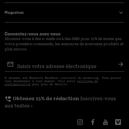
Magasinez
Connectez-vous avec nous
Abonnez-vous à des e-mails ou à des SMS pour 15% de moins que
votre première commande, les annonces de nouveaux produits et
plus encore.
Inscription
aux
S′a
courriels
S′ abonner aux Mountain Hardwear courriels de marketing. Vous pouvez
vous désabonner à tout moment. Voir notre
politique de
confidentialité
pour plus de détails.
perm_phone_msg
Obtenez 15% de réduction
Inscrivez-vous
aux textes ›