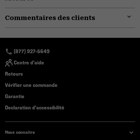
secti
Expa
or
Commentaires des clients
colla
secti
Expa
or
colla
secti
(877) 927-5649
Centre d'aide
Retours
Vérifier une commande
Garantie
Declaration d'accessibilité
Nous connaitre