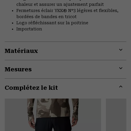
chaleur et assurer un ajustement parfait
Fermetures éclair YKK® N°3 légères et flexibles,
bordées de bandes en tricot
Logo réfléchissant sur la poitrine
Importation
Matériaux
Expa
or
Mesures
colla
secti
Expa
or
Complétez le kit
colla
secti
Expa
or
colla
secti