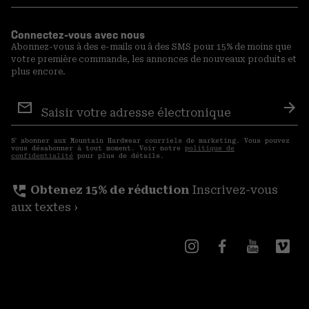
Connectez-vous avec nous
Abonnez-vous à des e-mails ou à des SMS pour 15% de moins que
votre première commande, les annonces de nouveaux produits et
plus encore.
Inscription
aux
S′a
courriels
S′ abonner aux Mountain Hardwear courriels de marketing. Vous pouvez
vous désabonner à tout moment. Voir notre
politique de
confidentialité
pour plus de détails.
perm_phone_msg
Obtenez 15% de réduction
Inscrivez-vous
aux textes ›