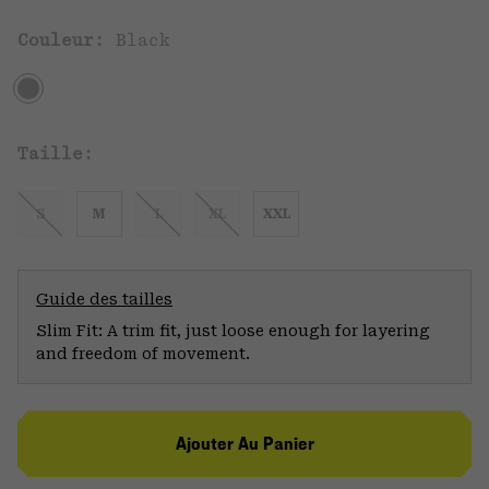
Couleur:
Black
Taille:
S
M
L
XL
XXL
Guide des tailles
Slim Fit: A trim fit, just loose enough for layering
and freedom of movement.
Ajouter Au Panier