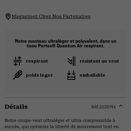
Magasinez Chez Nos Partenaires
Notre manteau ultraléger et polyvalent, dans un
tissu Pertex® Quantum Air respirant.
respirant
résistant au vent
poids léger
emballable
Détails
Réf.
2123791
Expa
or
Notre coupe-vent ultraléger et ultra compressible à
colla
succès, qui optimise la liberté de mouvement tout en
secti