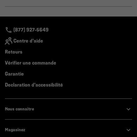
secti
Expa
or
colla
secti
(877) 927-5649
Centre d'aide
Retours
Vérifier une commande
Garantie
Declaration d'accessibilité
Nous connaitre
Magasinez