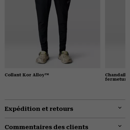
Collant Kor Alloy™
Chandail 
fermeture 
Expédition et retours
Expa
or
Commentaires des clients
colla