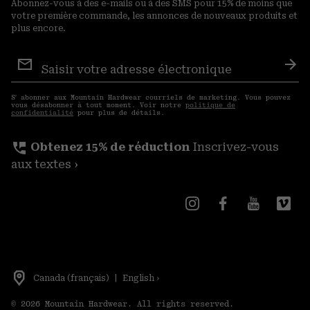
Abonnez-vous à des e-mails ou à des SMS pour 15% de moins que
votre première commande, les annonces de nouveaux produits et
plus encore.
Inscription
aux
S′a
courriels
S′ abonner aux Mountain Hardwear courriels de marketing. Vous pouvez
vous désabonner à tout moment. Voir notre
politique de
confidentialité
pour plus de détails.
perm_phone_msg
Obtenez 15% de réduction
Inscrivez-vous
aux textes ›
Canada (français)
|
English ›
©
2026
Mountain Hardwear. All rights reserved.