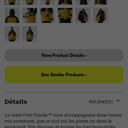
View Product Details ›
See Similar Products ›
Détails
Réf.
2043331
Expa
or
La veste First Tracks™ vous accompagnera dans toutes
colla
vos aventures, que ce soit sur les pistes ou dans le
secti
snowpark. Elle dispose de toutes les fonctionnalités