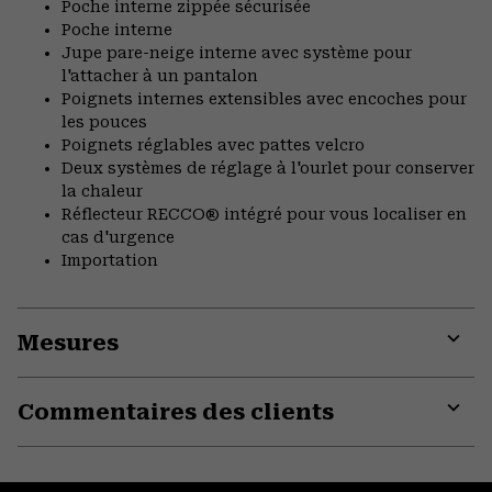
Poche interne zippée sécurisée
Poche interne
Jupe pare-neige interne avec système pour
l'attacher à un pantalon
Poignets internes extensibles avec encoches pour
les pouces
Poignets réglables avec pattes velcro
Deux systèmes de réglage à l'ourlet pour conserver
la chaleur
Réflecteur RECCO® intégré pour vous localiser en
cas d'urgence
Importation
Mesures
Expa
or
Commentaires des clients
colla
secti
Expa
or
colla