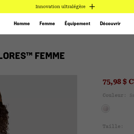
Innovation ultralégère
Homme
Femme
Équipement
Découvrir
OLORES™ FEMME
Sale pri
75,98 $
Ven
Couleur:
S
VED
Taille: