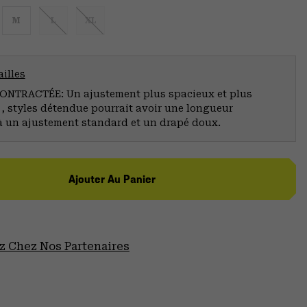
M
L
XL
illes
NTRACTÉE: Un ajustement plus spacieux et plus
 , styles détendue pourrait avoir une longueur
à un ajustement standard et un drapé doux.
Ajouter Au Panier
 Chez Nos Partenaires