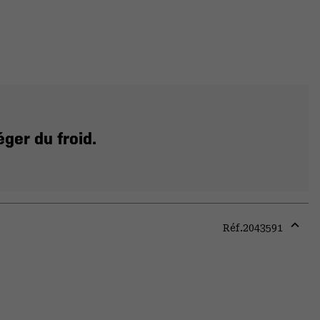
ger du froid.
Réf.
2043591
Expa
or
colla
secti