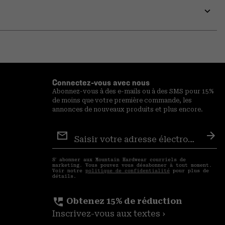
colla
secti
Expa
or
colla
secti
Connectez-vous avec nous
Abonnez-vous à des e-mails ou à des SMS pour 15%
de moins que votre première commande, les
annonces de nouveaux produits et plus encore.
Inscription
aux
S′a
courriels
S′ abonner aux Mountain Hardwear courriels de
marketing. Vous pouvez vous désabonner à tout moment.
Voir notre
politique de confidentialité
pour plus de
détails.
perm_phone_msg
Obtenez 15% de réduction
Inscrivez-vous aux textes ›