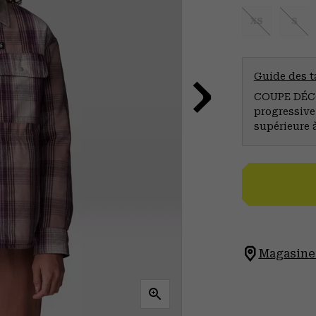
XS
S
Guide des ta
COUPE DÉCO
progressive
supérieure 
Magasinez