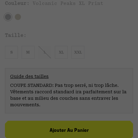
Couleur:
Volcanic Peaks XL Print
Taille:
S
M
L
XL
XXL
Guide des tailles
COUPE STANDARD: Pas trop serré, ni trop lâche.
Vêtements raccord standard ira parfaitement sur la
base et au milieu des couches sans entraver les
mouvements.
Ajouter Au Panier