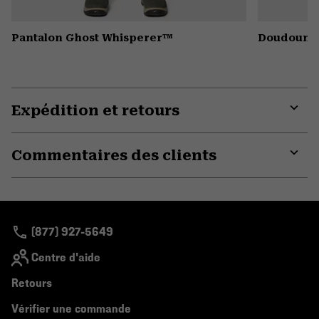
Pantalon Ghost Whisperer™
Doudoune
Expédition et retours
Expa
or
Commentaires des clients
colla
secti
Expa
or
colla
secti
(877) 927-5649
Centre d'aide
Retours
Vérifier une commande