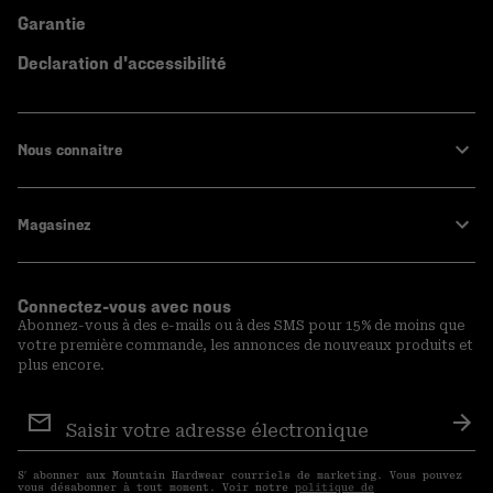
Garantie
Declaration d'accessibilité
Nous connaitre
Magasinez
Connectez-vous avec nous
Abonnez-vous à des e-mails ou à des SMS pour 15% de moins que
votre première commande, les annonces de nouveaux produits et
plus encore.
Inscription
aux
S′a
courriels
S′ abonner aux Mountain Hardwear courriels de marketing. Vous pouvez
vous désabonner à tout moment. Voir notre
politique de