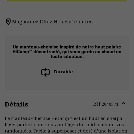
Magasinez Chez Nos Partenaires
Un manteau-chemise inspiré de notre haut polaire
HiCamp™ décontracté, qui vous garde au chaud en
toute situation.
Durable
Détails
Réf.
2048371
Expa
or
Le manteau-chemise HiCamp™ est un haut en sherpa
colla
léger parfait pour vous protéger du froid pendant vos
secti
randonnées. Facile à superposer et doté d’une isolation