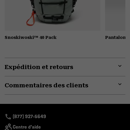
Snoskiwoski™ 40 Pack
Pantalon 
Expédition et retours
Expa
or
Commentaires des clients
colla
secti
Expa
or
colla
secti
(877) 927-5649
Centre d'aide