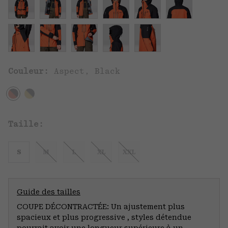
Couleur:
Aspect, Black
Taille:
S
M
L
XL
XXL
Guide des tailles
COUPE DÉCONTRACTÉE: Un ajustement plus
spacieux et plus progressive , styles détendue
pourrait avoir une longueur supérieure à un