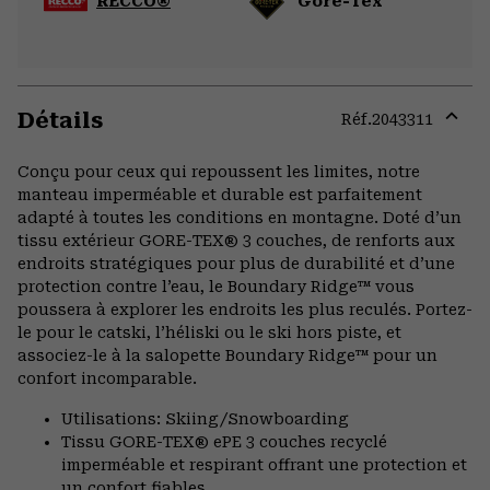
RECCO®
Gore-Tex
Détails
Réf.
2043311
Expa
or
Conçu pour ceux qui repoussent les limites, notre
colla
manteau imperméable et durable est parfaitement
secti
adapté à toutes les conditions en montagne. Doté d’un
tissu extérieur GORE-TEX® 3 couches, de renforts aux
endroits stratégiques pour plus de durabilité et d’une
protection contre l’eau, le Boundary Ridge™ vous
poussera à explorer les endroits les plus reculés. Portez-
le pour le catski, l’héliski ou le ski hors piste, et
associez-le à la salopette Boundary Ridge™ pour un
confort incomparable.
Utilisations: Skiing/Snowboarding
Tissu GORE-TEX® ePE 3 couches recyclé
imperméable et respirant offrant une protection et
un confort fiables