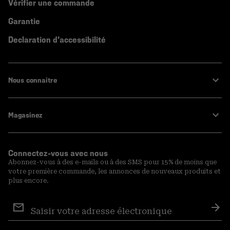
Vérifier une commande
Garantie
Declaration d'accessibilité
Nous connaitre
Magasinez
Connectez-vous avec nous
Abonnez-vous à des e-mails ou à des SMS pour 15% de moins que
votre première commande, les annonces de nouveaux produits et
plus encore.
Inscription
aux
S′a
courriels