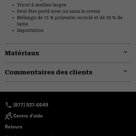
Tricot à mailles larges
Peut être porté avec ou sans le revers
Mélange de 71 % polyester recyclé et de 29 % de
laine
Importation
Matériaux
Expa
or
Commentaires des clients
colla
secti
Expa
or
colla
secti
(877) 927-5649
Centre d'aide
Retours