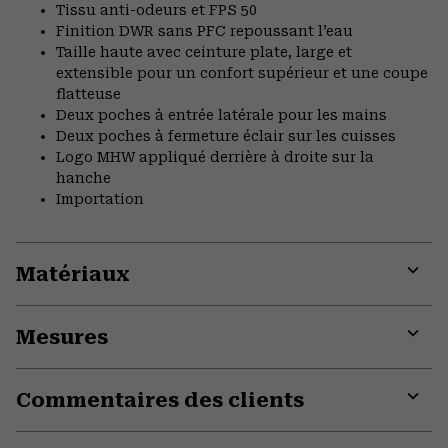
Tissu anti-odeurs et FPS 50
Finition DWR sans PFC repoussant l’eau
Taille haute avec ceinture plate, large et
extensible pour un confort supérieur et une coupe
flatteuse
Deux poches à entrée latérale pour les mains
Deux poches à fermeture éclair sur les cuisses
Logo MHW appliqué derrière à droite sur la
hanche
Importation
Matériaux
Expa
or
Mesures
colla
secti
Expa
or
Commentaires des clients
colla
secti
Expa
or