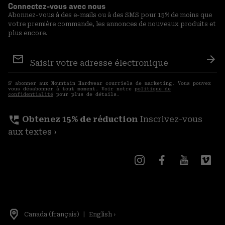
Connectez-vous avec nous
Abonnez-vous à des e-mails ou à des SMS pour 15% de moins que
votre première commande, les annonces de nouveaux produits et
plus encore.
Inscription
aux
S′a
courriels
S′ abonner aux Mountain Hardwear courriels de marketing. Vous pouvez
vous désabonner à tout moment. Voir notre
politique de
confidentialité
pour plus de détails.
perm_phone_msg
Obtenez 15% de réduction
Inscrivez-vous
aux textes ›
Canada (français)
|
English ›