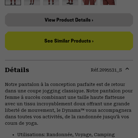
View Product Details ›
See Similar Products ›
Détails
Réf.
2095531_S
Expa
or
Notre pantalon à la conception parfaite est de retour
colla
dans une coupe jogging classique. Notre pantalon pour
secti
femme à succès combinant une taille haute flatteuse
avec un tissu incroyablement doux offrant une grande
liberté de mouvement, le Dynama™ vous accompagnera
dans toutes vos activités, de la randonnée jusqu’à vos
cours de yoga.
Utilisations: Randonnée, Voyage, Camping