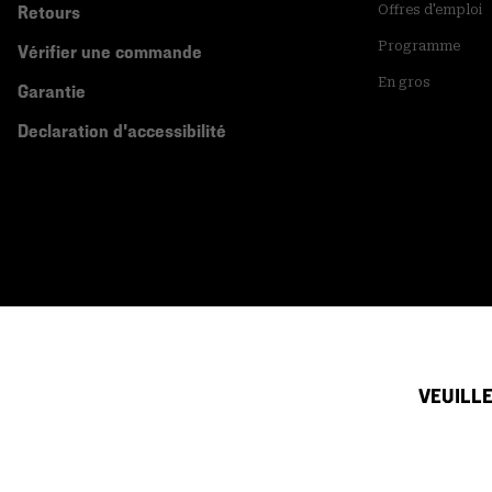
Retours
Offres d'emploi
Programme
Vérifier une commande
En gros
Garantie
Declaration d'accessibilité
VEUILLE
Canada (français)
|
English ›
©
2026
Mountain Hardwear. All rights reserved.
Conditions D'utilisation
Conditions Générales De Vente
Politique