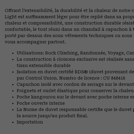
Offrant l’extensibilité, la durabilité et la chaleur de no
Light est suffisamment léger pour être replié dans sa prop
chaleur et compressibilité, une construction durable résis
confortable, le tout réuni dans un chandail à capuchon à tou
porté par-dessus des sous-vêtements techniques ou sous
vous accompagner partout.
Utilisations: Rock Climbing, Randonnée, Voyage, C
La construction à cloisons exclusive est réalisée san
tissu extensible durable
Isolation en duvet certifié RDS® (duvet provenant de 
par Control Union. Numéro de licence : CU 848416
Capuchon isolé avec cordon de serrage sur le devant
Poignets et ourlet élastique pour conserver la chaleu
Poche kangourou sur le devant avec poche interne en
Poche ouverte interne
La Norme de duvet responsable certifie que le duvet p
la source jusqu’au produit final.
Importation