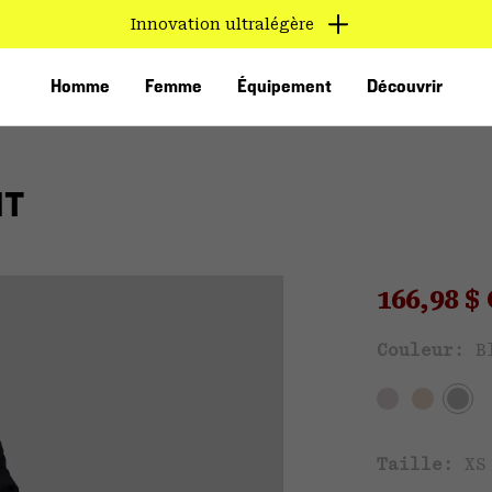
Innovation ultralégère
Homme
Femme
Équipement
Découvrir
HT
Sale pri
166,98 
Ven
Couleur:
B
VED
Taille:
XS