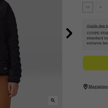
XS
S
Guide des ta
COUPE STAND
standard ir
entraver le
Magasinez