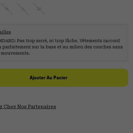
M
L
XL
illes
ARD: Pas trop serré, ni trop lâche. Vêtements raccord
a parfaitement sur la base et au milieu des couches sans
s mouvements.
Ajouter Au Panier
 Chez Nos Partenaires