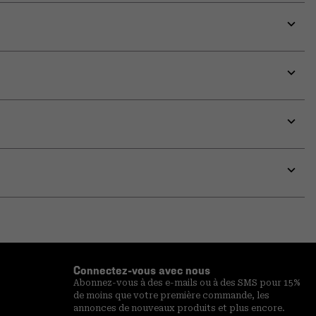
Expa
or
colla
secti
Expa
or
colla
secti
Expa
or
colla
secti
Expa
or
colla
secti
Connectez-vous avec nous
Abonnez-vous à des e-mails ou à des SMS pour 15%
de moins que votre première commande, les
annonces de nouveaux produits et plus encore.