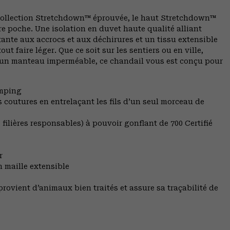
tre collection Stretchdown™ éprouvée, le haut Stretchdown™
re poche. Une isolation en duvet haute qualité alliant
tante aux accrocs et aux déchirures et un tissu extensible
t faire léger. Que ce soit sur les sentiers ou en ville,
 un manteau imperméable, ce chandail vous est conçu pour
amping
s coutures en entrelaçant les fils d’un seul morceau de
filières responsables) à pouvoir gonflant de 700 Certifié
r
 maille extensible
rovient d’animaux bien traités et assure sa traçabilité de