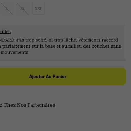
L
XL
XXL
illes
ARD: Pas trop serré, ni trop lâche. Vêtements raccord
a parfaitement sur la base et au milieu des couches sans
s mouvements.
Ajouter Au Panier
 Chez Nos Partenaires