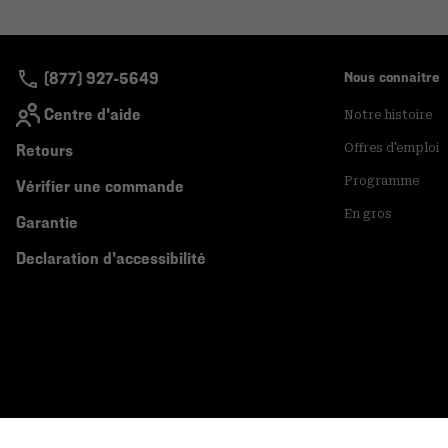
(877) 927-5649
Nous connaitre
Centre d'aide
Notre histoire
Retours
Offres d'emploi
Programme
Vérifier une commande
En gros
Garantie
Declaration d'accessibilité