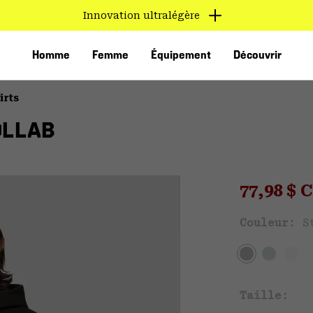
Innovation ultralégère
Homme
Femme
Équipement
Découvrir
irts
OLLAB
Sale pri
77,98 $
Ven
Couleur:
S
VED
Taille: