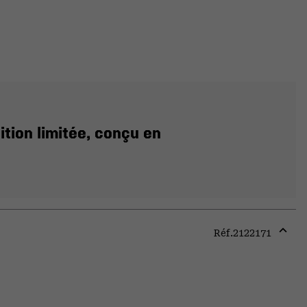
ition limitée, conçu en
Réf.
2122171
Expa
or
colla
secti