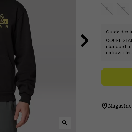
S
M
Guide des ta
COUPE STAND
standard ir
entraver le
Magasinez