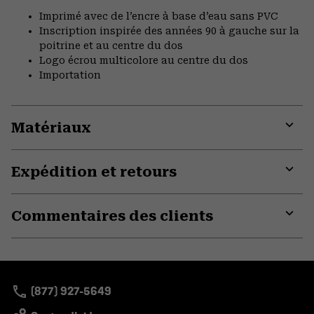
Imprimé avec de l’encre à base d’eau sans PVC
Inscription inspirée des années 90 à gauche sur la
poitrine et au centre du dos
Logo écrou multicolore au centre du dos
Importation
Matériaux
Expa
or
Expédition et retours
colla
secti
Expa
or
Commentaires des clients
colla
secti
Expa
or
colla
secti
(877) 927-5649