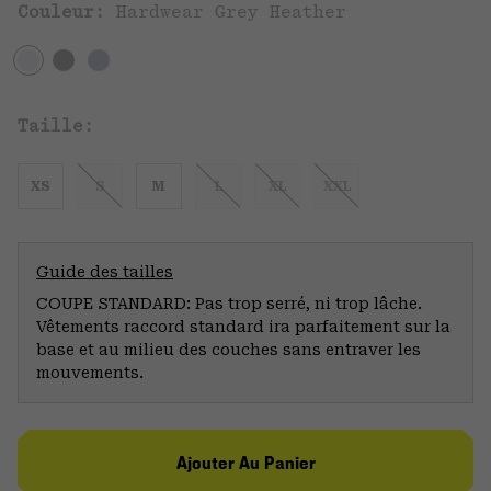
Couleur:
Hardwear Grey Heather
Taille:
XS
S
M
L
XL
XXL
Guide des tailles
COUPE STANDARD: Pas trop serré, ni trop lâche.
Vêtements raccord standard ira parfaitement sur la
base et au milieu des couches sans entraver les
mouvements.
Ajouter Au Panier