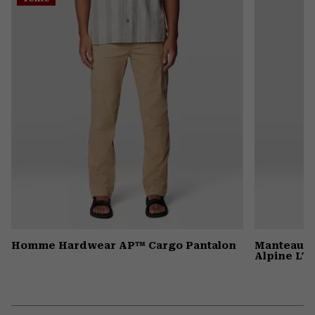
colla
secti
Homme Hardwear AP™ Cargo Pantalon
Manteau à
Alpine LT