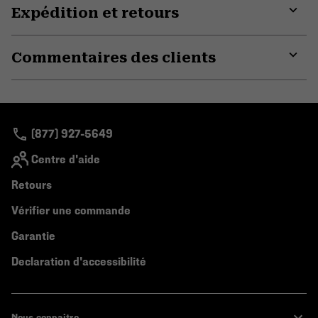
Expédition et retours
Expa
or
Commentaires des clients
colla
secti
Expa
or
colla
secti
(877) 927-5649
Centre d'aide
Retours
Vérifier une commande
Garantie
Declaration d'accessibilité
Nous connaitre