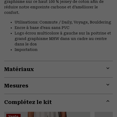
graphisme sur ce haut 100 % jersey de coton afin de
réduire notre empreinte carbone et d’améliorer le
confort.
Utilisations: Commute / Daily, Voyage, Bouldering
Encre à base d’eau sans PVC
Logo écrou multicolore à gauche sur la poitrine et
grand graphisme MHW dans un cadre au centre
dans le dos
Importation
Matériaux
Expa
or
Mesures
colla
secti
Expa
or
Complétez le kit
colla
secti
Expa
or
Vente