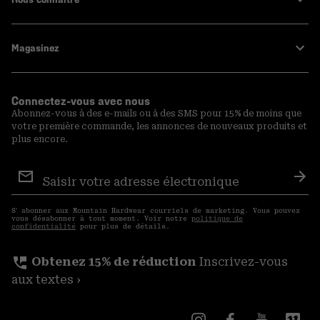
Magasinez
Connectez-vous avec nous
Abonnez-vous à des e-mails ou à des SMS pour 15% de moins que
votre première commande, les annonces de nouveaux produits et
plus encore.
Inscription
aux
S′a
courriels
S′ abonner aux Mountain Hardwear courriels de marketing. Vous pouvez
vous désabonner à tout moment. Voir notre
politique de
confidentialité
pour plus de détails.
perm_phone_msg
Obtenez 15% de réduction
Inscrivez-vous
aux textes ›