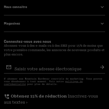
Nous connaitre
Magasinez
Connectez-vous avec nous
Abonnez-vous à des e-mails ou à des SMS pour 15% de moins que
votre première commande, les annonces de nouveaux produits et
plus encore.
Inscription
aux
S′a
courriels
S′ abonner aux Mountain Hardwear courriels de marketing. Vous pouvez
vous désabonner à tout moment. Voir notre
politique de
confidentialité
pour plus de détails.
perm_phone_msg
Obtenez 15% de réduction
Inscrivez-vous
aux textes ›