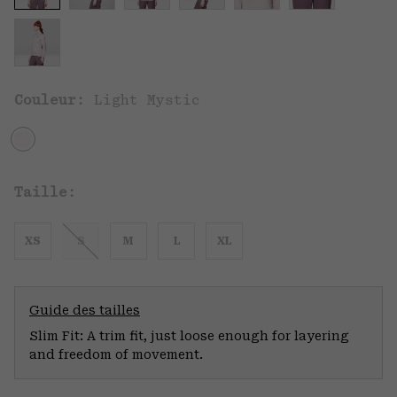
Couleur:
Light Mystic
Taille:
XS
S
M
L
XL
Guide des tailles
Slim Fit: A trim fit, just loose enough for layering
and freedom of movement.