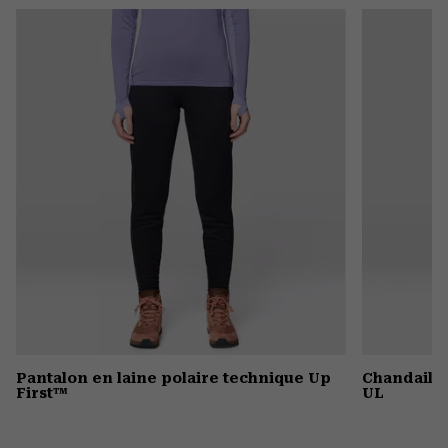
or
colla
secti
Pantalon en laine polaire technique Up
Chandail 
First™
UL