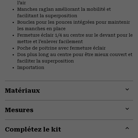
l’air
Manches raglan améliorant la mobilité et
facilitant la superposition
Boucles pour les pouces intégrées pour maintenir
les manches en place
Fermeture éclair 1/4 au centre sur le devant pour le
mettre et l’enlever facilement
Poche de poitrine avec fermeture éclair
Dos plus long au centre pour être mieux couvert et
faciliter la superposition
Importation
Matériaux
Expa
or
Mesures
colla
secti
Expa
or
Complétez le kit
colla
secti
Expa