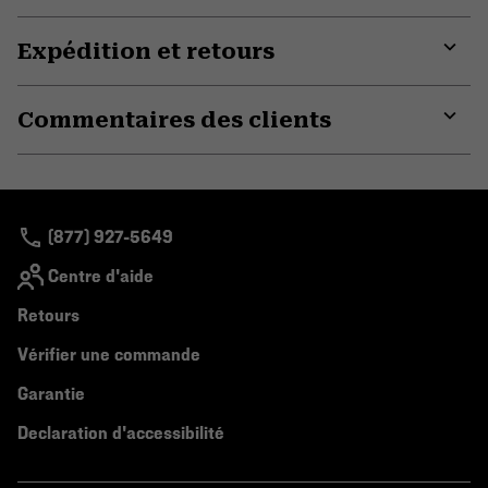
Expédition et retours
Expa
or
Commentaires des clients
colla
secti
Expa
or
colla
secti
(877) 927-5649
Centre d'aide
Retours
Vérifier une commande
Garantie
Declaration d'accessibilité