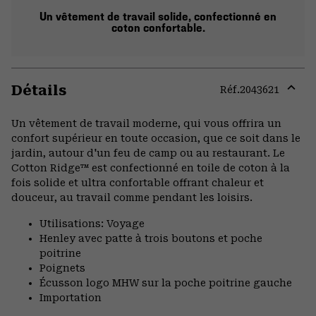
Un vêtement de travail solide, confectionné en
coton confortable.
Détails
Réf.
2043621
Expa
or
Un vêtement de travail moderne, qui vous offrira un
colla
confort supérieur en toute occasion, que ce soit dans le
secti
jardin, autour d'un feu de camp ou au restaurant. Le
Cotton Ridge™ est confectionné en toile de coton à la
fois solide et ultra confortable offrant chaleur et
douceur, au travail comme pendant les loisirs.
Utilisations: Voyage
Henley avec patte à trois boutons et poche
poitrine
Poignets
Écusson logo MHW sur la poche poitrine gauche
Importation