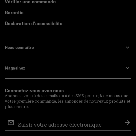
Vérifier une commande
Garantie
Declaration d'accessibilité
Nous connaitre
Magasinez
Connectez-vous avec nous
Abonnez-vous à des e-mails ou à des SMS pour 15% de moins que
votre première commande, les annonces de nouveaux produits et
plus encore.
Inscription
aux
S′a
courriels