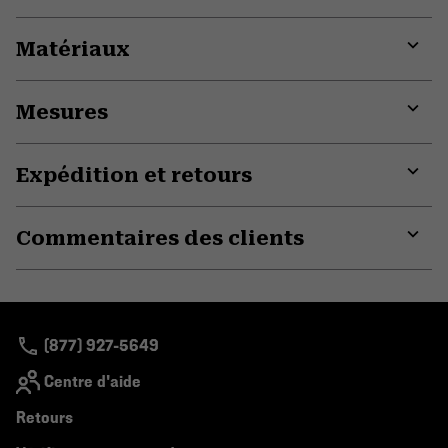
Matériaux
Expa
or
Mesures
colla
secti
Expa
or
Expédition et retours
colla
secti
Expa
or
Commentaires des clients
colla
secti
Expa
or
colla
secti
(877) 927-5649
Centre d'aide
Retours