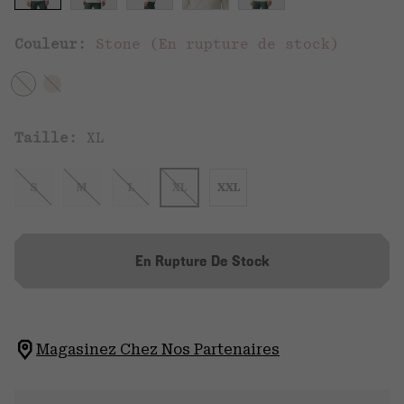
Couleur:
Stone (En rupture de stock)
Taille:
XL
S
M
L
XL
XXL
En Rupture De Stock
Magasinez Chez Nos Partenaires