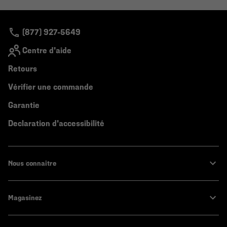
colla
secti
(877) 927-5649
Centre d'aide
Retours
Vérifier une commande
Garantie
Declaration d'accessibilité
Nous connaitre
Magasinez