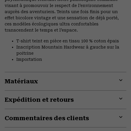
visant à promouvoir le respect de l’environnement
auprès des aventuriers. Teints une fois finis pour un
effet bicolore vintage et une sensation de déjà porté,
ces modèles écologiques ultra confortables
transcendent le temps et l’espace.
T-shirt teint en pièce en tissu 100 % coton épais
Inscription Mountain Hardwear à gauche sur la
poitrine
Importation
Matériaux
Expa
or
Expédition et retours
colla
secti
Expa
or
Commentaires des clients
colla
secti
Expa
or