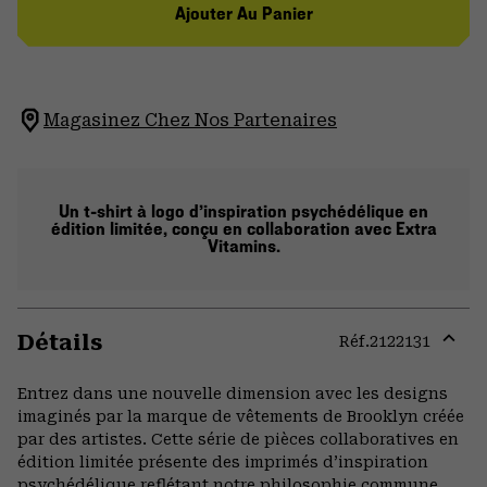
Ajouter Au Panier
Magasinez Chez Nos Partenaires
Un t-shirt à logo d’inspiration psychédélique en
édition limitée, conçu en collaboration avec Extra
Vitamins.
Détails
Réf.
2122131
Expa
or
Entrez dans une nouvelle dimension avec les designs
colla
imaginés par la marque de vêtements de Brooklyn créée
secti
par des artistes. Cette série de pièces collaboratives en
édition limitée présente des imprimés d’inspiration
psychédélique reflétant notre philosophie commune