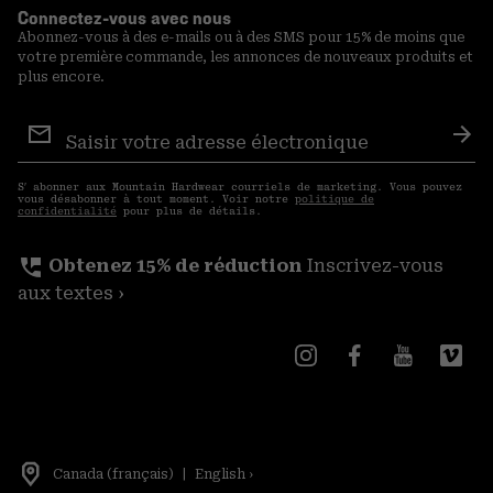
Connectez-vous avec nous
Abonnez-vous à des e-mails ou à des SMS pour 15% de moins que
votre première commande, les annonces de nouveaux produits et
plus encore.
Inscription
aux
S′a
courriels
S′ abonner aux Mountain Hardwear courriels de marketing. Vous pouvez
vous désabonner à tout moment. Voir notre
politique de
confidentialité
pour plus de détails.
perm_phone_msg
Obtenez 15% de réduction
Inscrivez-vous
aux textes ›
Canada (français)
|
English ›