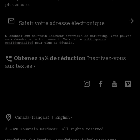
plus encore.
Inscription
aux
S′a
courriels
S′ abonner aux Mountain Hardwear courriels de marketing. Vous pouvez
vous désabonner à tout moment. Voir notre
politique de
confidentialité
pour plus de détails.
perm_phone_msg
Obtenez 15% de réduction
Inscrivez-vous
aux textes ›
Canada (français)
|
English ›
©
2026
Mountain Hardwear. All rights reserved.