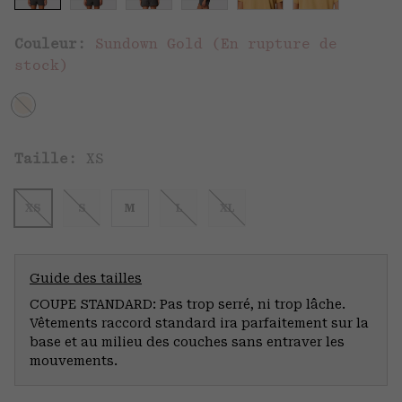
Couleur:
Sundown Gold (En rupture de
stock)
Taille:
XS
XS
S
M
L
XL
Guide des tailles
COUPE STANDARD: Pas trop serré, ni trop lâche.
Vêtements raccord standard ira parfaitement sur la
base et au milieu des couches sans entraver les
mouvements.