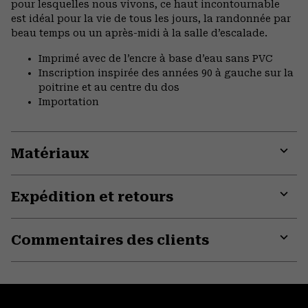
pour lesquelles nous vivons, ce haut incontournable
est idéal pour la vie de tous les jours, la randonnée par
beau temps ou un après-midi à la salle d’escalade.
Imprimé avec de l’encre à base d’eau sans PVC
Inscription inspirée des années 90 à gauche sur la
poitrine et au centre du dos
Importation
Matériaux
Expa
or
Expédition et retours
colla
secti
Expa
or
Commentaires des clients
colla
secti
Expa
or
colla
secti