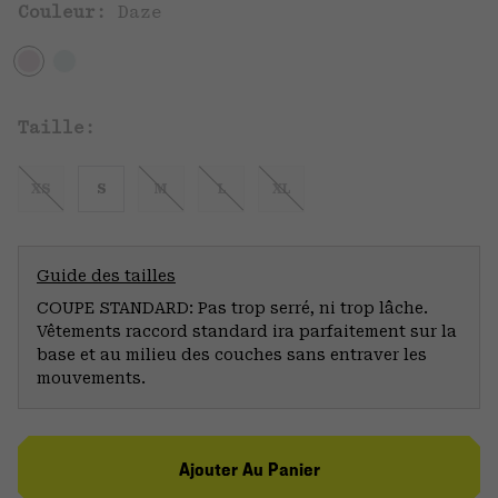
Couleur:
Daze
Taille:
XS
S
M
L
XL
Guide des tailles
COUPE STANDARD: Pas trop serré, ni trop lâche.
Vêtements raccord standard ira parfaitement sur la
base et au milieu des couches sans entraver les
mouvements.
Ajouter Au Panier