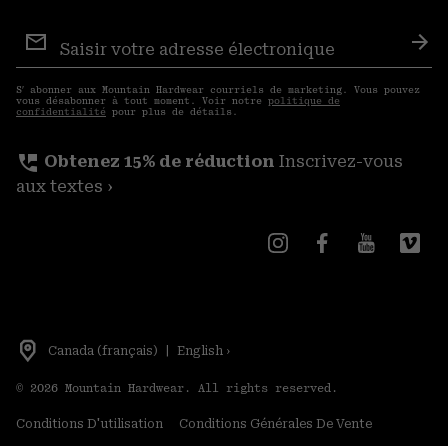
Inscription
aux
S′a
courriels
S′ abonner aux Mountain Hardwear courriels de marketing. Vous pouvez
vous désabonner à tout moment. Voir notre
politique de
confidentialité
pour plus de détails.
perm_phone_msg
Obtenez 15% de réduction
Inscrivez-vous
aux textes ›
Canada (français)
|
English ›
©
2026
Mountain Hardwear. All rights reserved.
Conditions D'utilisation
Conditions Générales De Vente