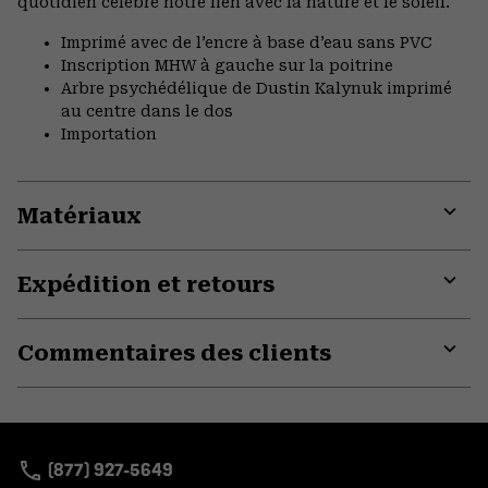
quotidien célèbre notre lien avec la nature et le soleil.
Imprimé avec de l’encre à base d’eau sans PVC
Inscription MHW à gauche sur la poitrine
Arbre psychédélique de Dustin Kalynuk imprimé
au centre dans le dos
Importation
Matériaux
Expa
or
Expédition et retours
colla
secti
Expa
or
Commentaires des clients
colla
secti
Expa
or
colla
secti
(877) 927-5649