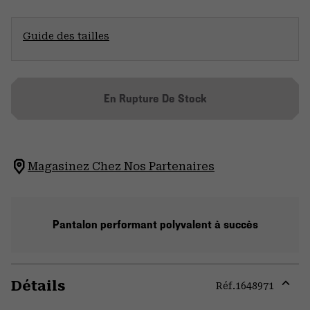
Guide des tailles
En Rupture De Stock
Magasinez Chez Nos Partenaires
Pantalon performant polyvalent à succès
Détails
Réf.
1648971
Expa