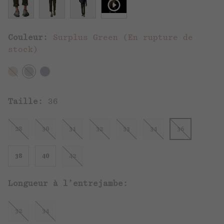
Couleur:
Surplus Green (En rupture de
stock)
Taille:
36
28
30
31
32
33
34
36
38
40
42
Longueur à l’entrejambe:
32
34