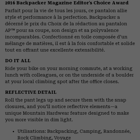
or
2016 Backpacker Magazine Editor's Choice Award
colla
Parfait pour la vie de tous les jours, ce pantalon allie
secti
style et performance à la perfection. Backpacker a
décerné le prix du Choix de la rédaction au pantalon
AP™ pour sa coupe, son design et sa polyvalence
incomparables. Confectionné en toile composée d’un
mélange de matières, il est à la fois confortable et solide
tout en offrant une excellente extensibilité.
DO IT ALL
Ride your bike on your morning commute, at a working
lunch with colleagues, or on the underside of a boulder
at your local climbing spot after the office closes.
REFLECTIVE DETAIL
Roll the pant legs up and secure them with the snap
closures, and you'll notice reflective elements—a
unique Mountain Hardwear feature designed to make
you more visible in dim light.
Utilisations: Backpacking, Camping, Randonnée,
Rock Climbing, Voyage