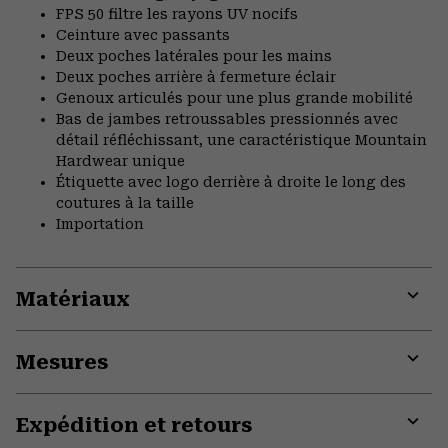
FPS 50 filtre les rayons UV nocifs
Ceinture avec passants
Deux poches latérales pour les mains
Deux poches arrière à fermeture éclair
Genoux articulés pour une plus grande mobilité
Bas de jambes retroussables pressionnés avec
détail réfléchissant, une caractéristique Mountain
Hardwear unique
Étiquette avec logo derrière à droite le long des
coutures à la taille
Importation
Matériaux
Expa
or
Mesures
colla
secti
Expa
or
Expédition et retours
colla
secti
Expa