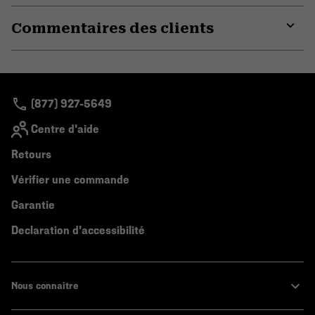
or
Commentaires des clients
colla
secti
Expa
or
colla
secti
(877) 927-5649
Centre d'aide
Retours
Vérifier une commande
Garantie
Declaration d'accessibilité
Nous connaitre