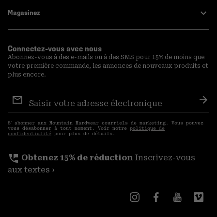
Magasinez
Connectez-vous avec nous
Abonnez-vous à des e-mails ou à des SMS pour 15% de moins que
votre première commande, les annonces de nouveaux produits et
plus encore.
Inscription
aux
S′a
courriels
S′ abonner aux Mountain Hardwear courriels de marketing. Vous pouvez
vous désabonner à tout moment. Voir notre
politique de
confidentialité
pour plus de détails.
perm_phone_msg
Obtenez 15% de réduction
Inscrivez-vous
aux textes ›