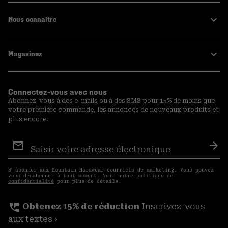
Nous connaitre
Magasinez
Connectez-vous avec nous
Abonnez-vous à des e-mails ou à des SMS pour 15% de moins que
votre première commande, les annonces de nouveaux produits et
plus encore.
Inscription
aux
S′a
courriels
S′ abonner aux Mountain Hardwear courriels de marketing. Vous pouvez
vous désabonner à tout moment. Voir notre
politique de
confidentialité
pour plus de détails.
perm_phone_msg
Obtenez 15% de réduction
Inscrivez-vous
aux textes ›