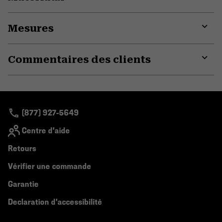
Expa
or
Mesures
colla
secti
Expa
or
Commentaires des clients
colla
secti
Expa
or
colla
secti
(877) 927-5649
Centre d'aide
Retours
Vérifier une commande
Garantie
Declaration d'accessibilité