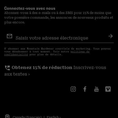
Connectez-vous avec nous
Abonnez-vous à des e-mails ou à des SMS pour 15% de moins que
votre première commande, les annonces de nouveaux produits et
plus encore.
Inscription
aux
S′a
courriels
S′ abonner aux Mountain Hardwear courriels de marketing. Vous pouvez
vous désabonner à tout moment. Voir notre
politique de
confidentialité
pour plus de détails.
perm_phone_msg
Obtenez 15% de réduction
Inscrivez-vous
aux textes ›
Canada (français)
|
English ›