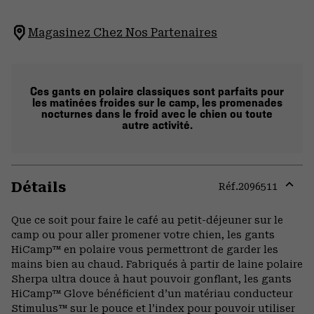
Magasinez Chez Nos Partenaires
Ces gants en polaire classiques sont parfaits pour
les matinées froides sur le camp, les promenades
nocturnes dans le froid avec le chien ou toute
autre activité.
Détails
Réf.
2096511
Expa
or
Que ce soit pour faire le café au petit-déjeuner sur le
colla
camp ou pour aller promener votre chien, les gants
secti
HiCamp™ en polaire vous permettront de garder les
mains bien au chaud. Fabriqués à partir de laine polaire
Sherpa ultra douce à haut pouvoir gonflant, les gants
HiCamp™ Glove bénéficient d’un matériau conducteur
Stimulus™ sur le pouce et l’index pour pouvoir utiliser