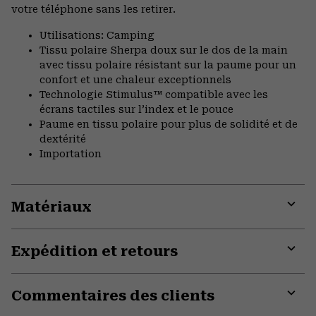
votre téléphone sans les retirer.
Utilisations: Camping
Tissu polaire Sherpa doux sur le dos de la main
avec tissu polaire résistant sur la paume pour un
confort et une chaleur exceptionnels
Technologie Stimulus™ compatible avec les
écrans tactiles sur l’index et le pouce
Paume en tissu polaire pour plus de solidité et de
dextérité
Importation
Matériaux
Expa
or
Expédition et retours
colla
secti
Expa
or
Commentaires des clients
colla
secti
Expa