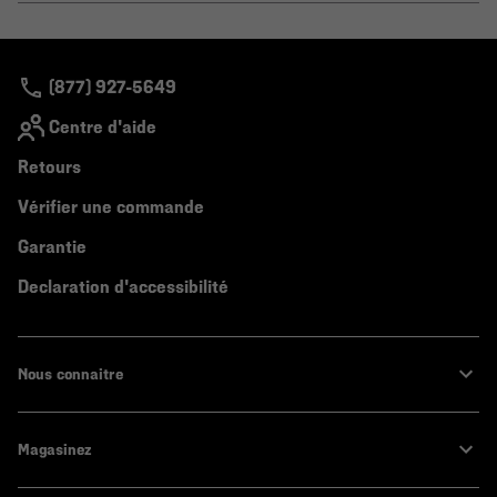
or
colla
secti
(877) 927-5649
Centre d'aide
Retours
Vérifier une commande
Garantie
Declaration d'accessibilité
Nous connaitre
Magasinez