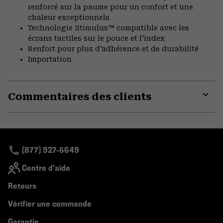
renforcé sur la paume pour un confort et une
chaleur exceptionnels
Technologie Stimulus™ compatible avec les
écrans tactiles sur le pouce et l'index
Renfort pour plus d'adhérence et de durabilité
Importation
Commentaires des clients
Expa
or
colla
secti
(877) 927-5649
Centre d'aide
Retours
Vérifier une commande
Garantie