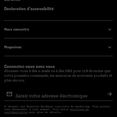
Declaration d'accessibilité
Nous connaitre
Magasinez
Connectez-vous avec nous
Abonnez-vous à des e-mails ou à des SMS pour 15% de moins que
votre première commande, les annonces de nouveaux produits et
plus encore.
Inscription
aux
S′a
courriels
S′ abonner aux Mountain Hardwear courriels de marketing. Vous pouvez
vous désabonner à tout moment. Voir notre
politique de
confidentialité
pour plus de détails.