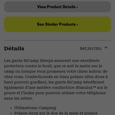
View Product Details ›
See Similar Products ›
Détails
Réf.
2017201
Expa
or
Les gants HiCamp Sherpa assurent une excellente
colla
protection contre le froid, que ce soit le matin sur le
secti
camp ou lorsque vous promenez votre chien autour de
chez vous. Confectionnés en tissu polaire ultra doux à
haut pouvoir gonflant, les gants HiCamp bénéficient
également d'une matière conductrice Stimulus™ sur le
pouce et l'index pour pouvoir utiliser votre téléphone
sans les retirer.
Utilisations: Camping
Polaire doux sur le dos de la main et polaire