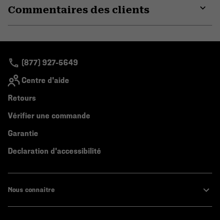
Commentaires des clients
colla
secti
Expa
or
colla
secti
(877) 927-5649
Centre d'aide
Retours
Vérifier une commande
Garantie
Declaration d'accessibilité
Nous connaitre