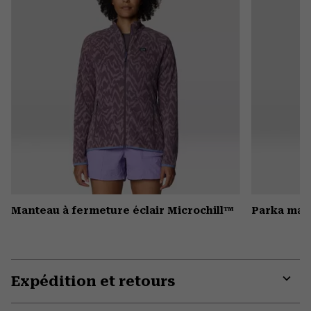
Manteau à fermeture éclair Microchill™
Parka mat
Expédition et retours
Expa
or