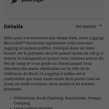
poids léger
Détails
Réf.
2042491
Expa
or
Idéal pour vos aventures par temps frais, notre jogging
colla
Microchill™ deviendra rapidement votre nouveau
secti
jogging en polaire préféré. Fabriqué dans un tissu
brossé 100 % polyester recyclé pesant moins de 160 g, il
évacue la transpiration quand vous cuisinez autour du
feu de camp et vous garde au chaud quand vous
cherchez des mares résiduelles sur la côte de la
Californie du Nord. Ce jogging à enfiler est si
confortable que vous aurez envie de le porter tous les
jours, en toute occasion, alors pensez à en acheter
plusieurs.
Utilisations: Rock Climbing, Randonnée, Voyage,
Camping
Laine polaire recyclée