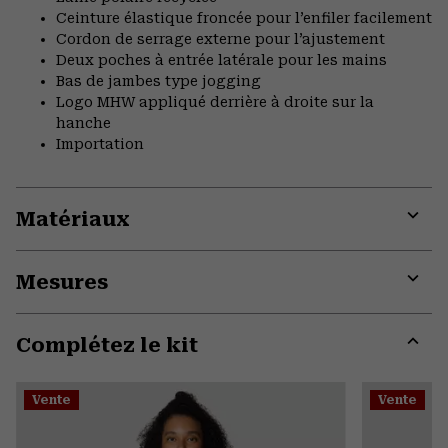
Ceinture élastique froncée pour l’enfiler facilement
Cordon de serrage externe pour l’ajustement
Deux poches à entrée latérale pour les mains
Bas de jambes type jogging
Logo MHW appliqué derrière à droite sur la
hanche
Importation
Matériaux
Expa
or
Mesures
colla
secti
Expa
or
Complétez le kit
colla
secti
Expa
or
Vente
Vente
colla
secti