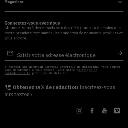
Magasinez
Connectez-vous avec nous
Abonnez-vous à des e-mails ou à des SMS pour 15% de moins que
votre première commande, les annonces de nouveaux produits et
plus encore.
Inscription
aux
S′a
courriels
S′ abonner aux Mountain Hardwear courriels de marketing. Vous pouvez
vous désabonner à tout moment. Voir notre
politique de
confidentialité
pour plus de détails.
perm_phone_msg
Obtenez 15% de réduction
Inscrivez-vous
aux textes ›