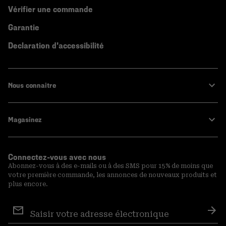
Vérifier une commande
Garantie
Declaration d'accessibilité
Nous connaitre
Magasinez
Connectez-vous avec nous
Abonnez-vous à des e-mails ou à des SMS pour 15% de moins que
votre première commande, les annonces de nouveaux produits et
plus encore.
Inscription
aux
S′a
courriels