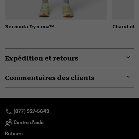
Bermuda Dynama™
Chandail 
Expédition et retours
Expa
or
Commentaires des clients
colla
secti
Expa
or
colla
secti
(877) 927-5649
Centre d'aide
Retours