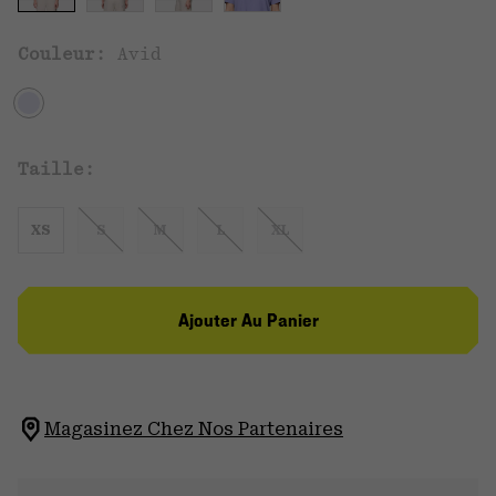
Couleur:
Avid
Taille:
XS
S
M
L
XL
Ajouter Au Panier
Magasinez Chez Nos Partenaires