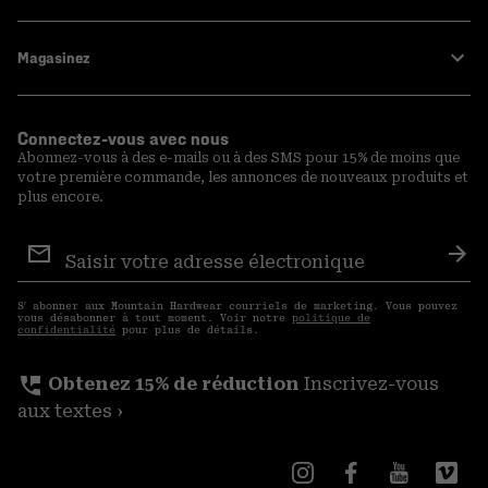
Magasinez
Connectez-vous avec nous
Abonnez-vous à des e-mails ou à des SMS pour 15% de moins que
votre première commande, les annonces de nouveaux produits et
plus encore.
Inscription
aux
S′a
courriels
S′ abonner aux Mountain Hardwear courriels de marketing. Vous pouvez
vous désabonner à tout moment. Voir notre
politique de
confidentialité
pour plus de détails.
perm_phone_msg
Obtenez 15% de réduction
Inscrivez-vous
aux textes ›