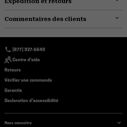
Expédition et retours
Expa
or
Commentaires des clients
colla
secti
Expa
or
colla
secti
(877) 927-5649
Centre d'aide
Retours
Vérifier une commande
Garantie
Declaration d'accessibilité
Nous connaitre