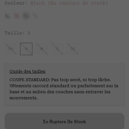
Couleur:
Black (En rupture de stock)
Taille:
S
XS
S
M
L
XL
Guide des tailles
COUPE STANDARD: Pas trop serré, ni trop lâche.
Vêtements raccord standard ira parfaitement sur la
base et au milieu des couches sans entraver les
mouvements.
En Rupture De Stock