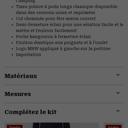
Camping
Tissu polaire à poils longs classique disponible
dans des versions unies et imprimées
Col cheminée pour être mieux couvert
Demi-fermeture éclair pour une aération facile et le
mettre et l’enlever facilement
Poche kangourou à fermeture éclair
Finition élastique aux poignets et à l’ourlet
Logo MHW appliqué à gauche sur la poitrine
Importation
Matériaux
Expa
or
Mesures
colla
secti
Expa
or
Complétez le kit
colla
secti
Expa
or
Vente
Vente