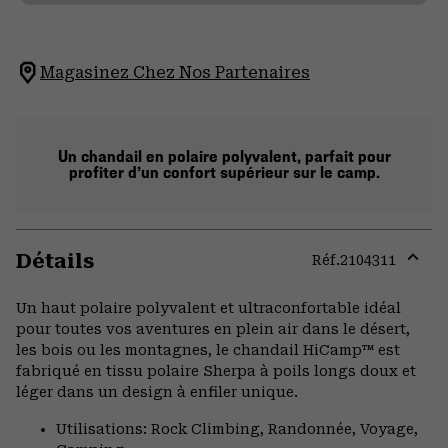
Magasinez Chez Nos Partenaires
Un chandail en polaire polyvalent, parfait pour
profiter d’un confort supérieur sur le camp.
Détails
Réf.
2104311
Expa
or
Un haut polaire polyvalent et ultraconfortable idéal
colla
pour toutes vos aventures en plein air dans le désert,
secti
les bois ou les montagnes, le chandail HiCamp™ est
fabriqué en tissu polaire Sherpa à poils longs doux et
léger dans un design à enfiler unique.
Utilisations: Rock Climbing, Randonnée, Voyage,