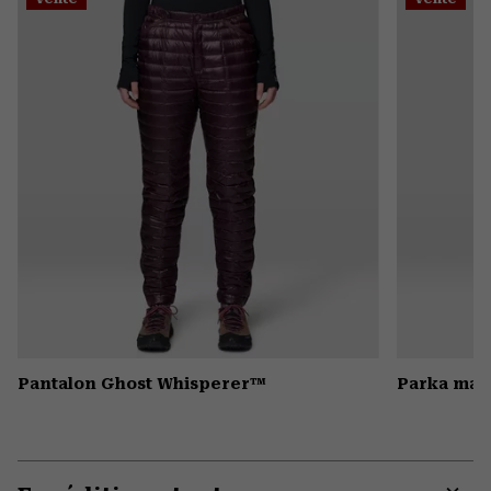
colla
secti
Pantalon Ghost Whisperer™
Parka mat