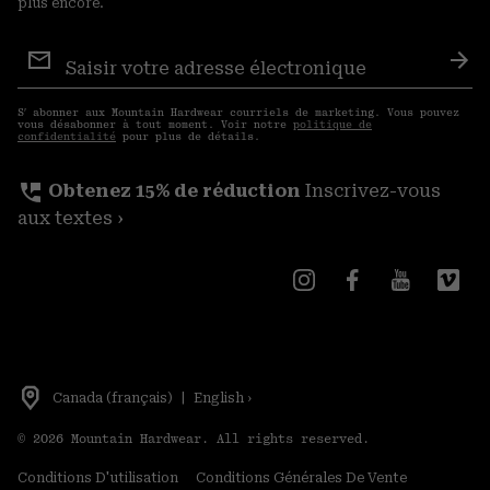
plus encore.
Inscription
aux
S′a
courriels
S′ abonner aux Mountain Hardwear courriels de marketing. Vous pouvez
vous désabonner à tout moment. Voir notre
politique de
confidentialité
pour plus de détails.
perm_phone_msg
Obtenez 15% de réduction
Inscrivez-vous
aux textes ›
Canada (français)
|
English ›
©
2026
Mountain Hardwear. All rights reserved.
Conditions D'utilisation
Conditions Générales De Vente