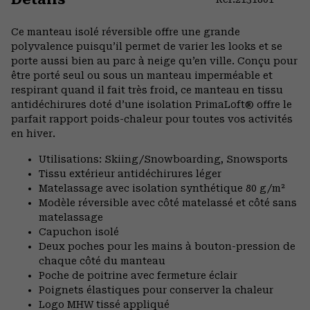
Expa
or
Ce manteau isolé réversible offre une grande
colla
polyvalence puisqu’il permet de varier les looks et se
secti
porte aussi bien au parc à neige qu’en ville. Conçu pour
être porté seul ou sous un manteau imperméable et
respirant quand il fait très froid, ce manteau en tissu
antidéchirures doté d’une isolation PrimaLoft® offre le
parfait rapport poids-chaleur pour toutes vos activités
en hiver.
Utilisations: Skiing/Snowboarding, Snowsports
Tissu extérieur antidéchirures léger
Matelassage avec isolation synthétique 80 g/m²
Modèle réversible avec côté matelassé et côté sans
matelassage
Capuchon isolé
Deux poches pour les mains à bouton-pression de
chaque côté du manteau
Poche de poitrine avec fermeture éclair
Poignets élastiques pour conserver la chaleur
Logo MHW tissé appliqué