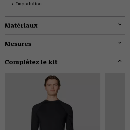
Importation
Matériaux
Expa
or
Mesures
colla
secti
Expa
or
Complétez le kit
colla
secti
Expa
or
colla
secti