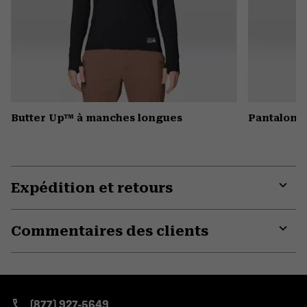
Butter Up™ à manches longues
Pantalon 
Expédition et retours
Expa
or
Commentaires des clients
colla
secti
Expa
or
colla
secti
(877) 927-5649