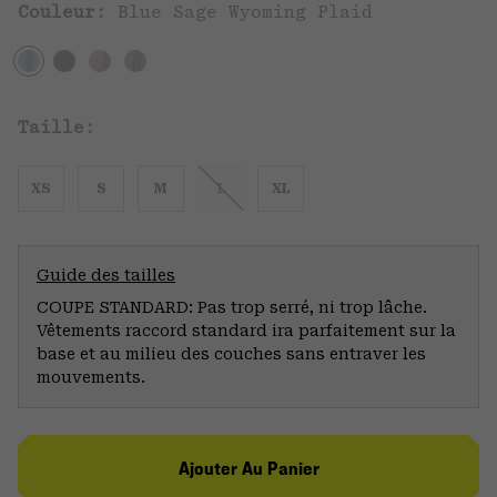
Couleur:
Blue Sage Wyoming Plaid
Taille:
XS
S
M
L
XL
Guide des tailles
COUPE STANDARD: Pas trop serré, ni trop lâche.
Vêtements raccord standard ira parfaitement sur la
base et au milieu des couches sans entraver les
mouvements.
Ajouter Au Panier