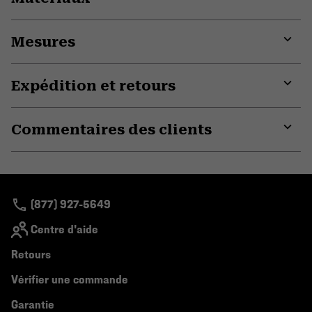
Expa
or
Mesures
colla
secti
Expa
or
Expédition et retours
colla
secti
Expa
or
Commentaires des clients
colla
secti
Expa
or
colla
secti
(877) 927-5649
Centre d'aide
Retours
Vérifier une commande
Garantie