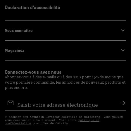
Declaration d'accessibilité
Nous connaitre
Magasinez
Connectez-vous avec nous
Abonnez-vous à des e-mails ou à des SMS pour 15% de moins que
votre première commande, les annonces de nouveaux produits et
plus encore.
Inscription
aux
S′a
courriels
S′ abonner aux Mountain Hardwear courriels de marketing. Vous pouvez
vous désabonner à tout moment. Voir notre
politique de
confidentialité
pour plus de détails.