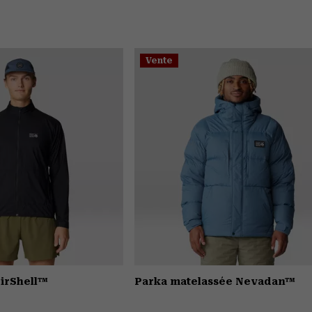
Vente
irShell™
Parka matelassée Nevadan™