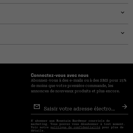
Expa
or
colla
secti
Expa
or
colla
secti
Connectez-vous avec nous
Abonnez-vous à des e-mails ou à des SMS pour 15%
de moins que votre première commande, les
annonces de nouveaux produits et plus encore.
Inscription
aux
S′a
courriels
S′ abonner aux Mountain Hardwear courriels de
marketing. Vous pouvez vous désabonner à tout moment.
Voir notre
politique de confidentialité
pour plus de
détails.