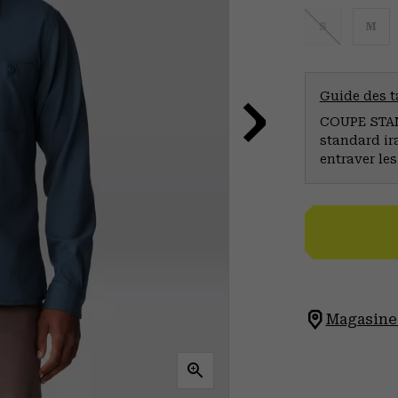
S
M
Guide des ta
COUPE STAND
standard ir
entraver le
Magasinez