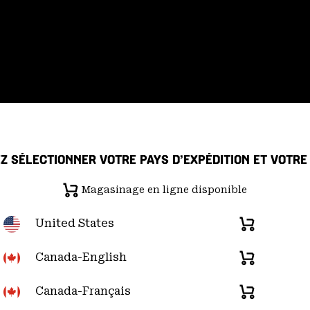
Z SÉLECTIONNER VOTRE PAYS D’EXPÉDITION ET VOTR
Magasinage en ligne disponible
 de confidentialité
Déclaration sur la transparence de la chaîne d'ap
United States
Magasinage
en
re du Pacifique); (877) 927-5649 |
Chat
d
u lundi au vendredi:
de 6h00 à 16h00 (heure
ligne
Canada-English
Magasinage
disponible
en
ligne
Canada-Français
Magasinage
disponible
en