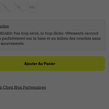
L
XL
XXL
illes
ARD: Pas trop serré, ni trop lâche. Vêtements raccord
a parfaitement sur la base et au milieu des couches sans
s mouvements.
Ajouter Au Panier
 Chez Nos Partenaires