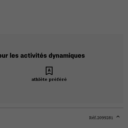
our les activités dynamiques
athlète préféré
Réf.
2099281
Expa