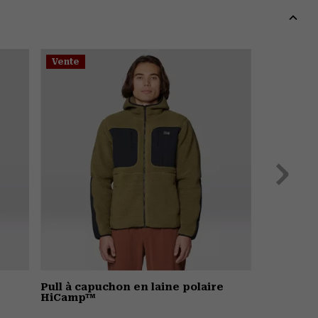
colla
secti
Expa
or
Vente
colla
secti
Suivant
Pull à capuchon en laine polaire
HiCamp™