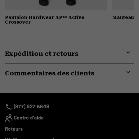
Pantalon Hardwear AP™ Active
Manteau à
Crossover
Expédition et retours
Expa
or
Commentaires des clients
colla
secti
Expa
or
colla
secti
(877) 927-5649
Centre d'aide
Retours