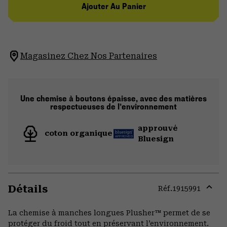
Ajouter Au Panier
Magasinez Chez Nos Partenaires
Une chemise à boutons épaisse, avec des matières
respectueuses de l’environnement
approuvé
coton organique
Bluesign
Détails
Réf.
1915991
Expa
or
La chemise à manches longues Plusher™ permet de se
colla
protéger du froid tout en préservant l’environnement.