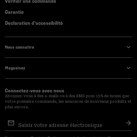
Vérifier une commande
Garantie
Declaration d'accessibilité
Nous connaitre
Magasinez
Connectez-vous avec nous
Abonnez-vous à des e-mails ou à des SMS pour 15% de moins que
votre première commande, les annonces de nouveaux produits et
plus encore.
Inscription
aux
S′a
courriels