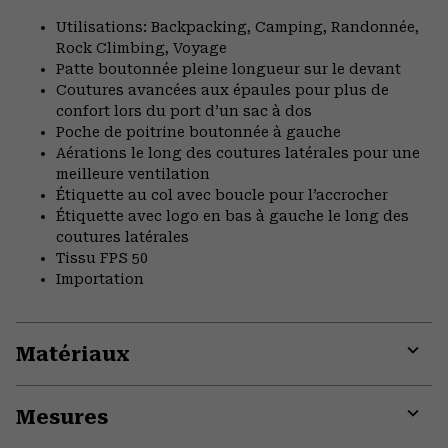
Utilisations: Backpacking, Camping, Randonnée,
Rock Climbing, Voyage
Patte boutonnée pleine longueur sur le devant
Coutures avancées aux épaules pour plus de
confort lors du port d’un sac à dos
Poche de poitrine boutonnée à gauche
Aérations le long des coutures latérales pour une
meilleure ventilation
Étiquette au col avec boucle pour l’accrocher
Étiquette avec logo en bas à gauche le long des
coutures latérales
Tissu FPS 50
Importation
Matériaux
Expa
or
Mesures
colla
secti
Expa