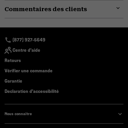
or
Commentaires des clients
colla
secti
Expa
or
colla
secti
(877) 927-5649
Centre d'aide
Retours
Vérifier une commande
Garantie
Declaration d'accessibilité
Nous connaitre