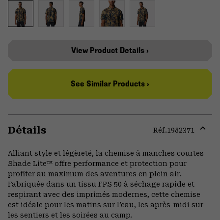
View Product Details ›
See Similar Products ›
Détails
Réf.
1982371
Expa
or
Alliant style et légèreté, la chemise à manches courtes
colla
Shade Lite™ offre performance et protection pour
secti
profiter au maximum des aventures en plein air.
Fabriquée dans un tissu FPS 50 à séchage rapide et
respirant avec des imprimés modernes, cette chemise
est idéale pour les matins sur l’eau, les après-midi sur
les sentiers et les soirées au camp.