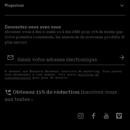
Magasinez
Connectez-vous avec nous
Abonnez-vous à des e-mails ou à des SMS pour 15% de moins que
votre première commande, les annonces de nouveaux produits et
plus encore.
Inscription
aux
S′a
courriels
S′ abonner aux Mountain Hardwear courriels de marketing. Vous pouvez
vous désabonner à tout moment. Voir notre
politique de
confidentialité
pour plus de détails.
perm_phone_msg
Obtenez 15% de réduction
Inscrivez-vous
aux textes ›