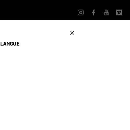
E LANGUE
provisionnement
Contenu Généré par les Utilisateurs
 du Pacifique) |
Garantie:
du lundi au vendredi, de 5h30 à 14h00 (heure du Pacifique) ;