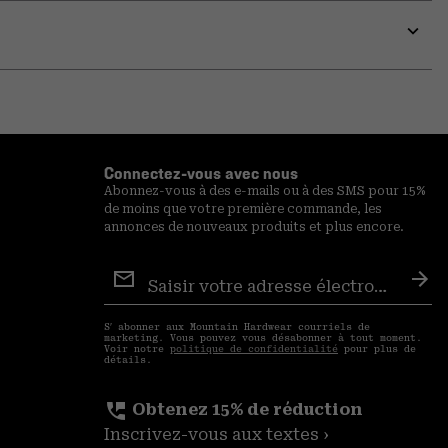
or
colla
secti
Expa
or
colla
secti
Connectez-vous avec nous
Abonnez-vous à des e-mails ou à des SMS pour 15%
de moins que votre première commande, les
annonces de nouveaux produits et plus encore.
Inscription
aux
S′a
courriels
S′ abonner aux Mountain Hardwear courriels de
marketing. Vous pouvez vous désabonner à tout moment.
Voir notre
politique de confidentialité
pour plus de
détails.
perm_phone_msg
Obtenez 15% de réduction
Inscrivez-vous aux textes ›