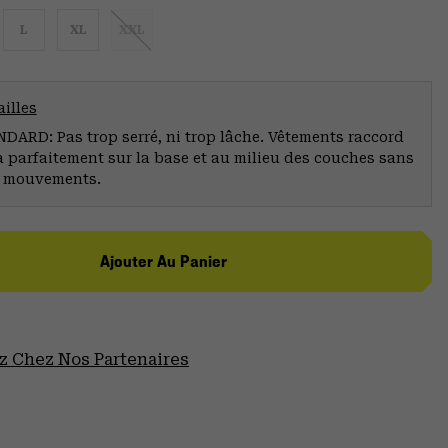
L
XL
XXL
illes
ARD: Pas trop serré, ni trop lâche. Vêtements raccord
a parfaitement sur la base et au milieu des couches sans
s mouvements.
Ajouter Au Panier
 Chez Nos Partenaires