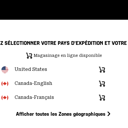
Z SÉLECTIONNER VOTRE PAYS D’EXPÉDITION ET VOTR
Magasinage en ligne disponible
 de confidentialité
Déclaration sur la transparence de la chaîne d'ap
United States
Magasinage
en
re du Pacifique); (877) 927-5649 |
Chat
d
u lundi au vendredi:
de 6h00 à 16h00 (heure
ligne
Canada-English
Magasinage
disponible
en
ligne
Canada-Français
Magasinage
disponible
en
ligne
Afficher toutes les Zones géographiques
disponible