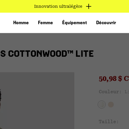
Innovation ultralégère
Homme
Femme
Équipement
Découvrir
ES COTTONWOOD™ LITE
Sale pri
50,98 $
Ven
Couleur:
L
VED
Taille: