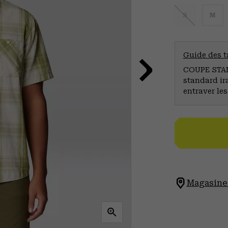
S
M
Guide des ta
COUPE STAND
standard ir
entraver le
Magasinez