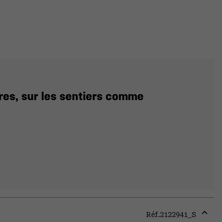
res, sur les sentiers comme
Réf.
2122941_S