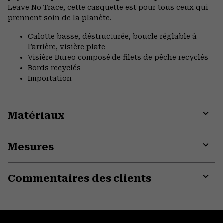
Leave No Trace, cette casquette est pour tous ceux qui
prennent soin de la planète.
Calotte basse, déstructurée, boucle réglable à
l’arrière, visière plate
Visière Bureo composé de filets de pêche recyclés
Bords recyclés
Importation
Matériaux
Expa
or
Mesures
colla
secti
Expa
or
Commentaires des clients
colla
secti
Expa
or
colla
secti