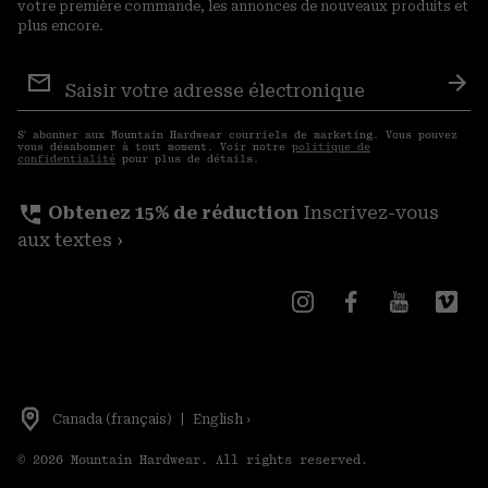
votre première commande, les annonces de nouveaux produits et
plus encore.
Inscription
aux
S′a
courriels
S′ abonner aux Mountain Hardwear courriels de marketing. Vous pouvez
vous désabonner à tout moment. Voir notre
politique de
confidentialité
pour plus de détails.
perm_phone_msg
Obtenez 15% de réduction
Inscrivez-vous
aux textes ›
Canada (français)
|
English ›
©
2026
Mountain Hardwear. All rights reserved.