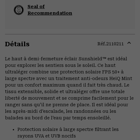
Seal of
Recommendation
Détails
Réf.
2110211
Expa
or
Le haut à demi-fermeture éclair Sunshield™ est idéal
colla
pour explorer les sentiers sous le soleil. Ce haut
secti
ultraléger combine une protection solaire FPS 50+ à
large spectre avec un traitement anti-odeurs HeiQ Mint
pour un confort maximum quand il fait très chaud. Le
tissu extensible, solide et ultraléger offre une totale
liberté de mouvement et se comprime facilement pour le
ranger sans qu’il ne prenne de place. Il est idéal pour
les après-midi d’escalade, les randonnées ou les
balades au bord de l’eau par temps ensoleillé.
Protection solaire à large spectre filtrant les
rayons UVA et UVB nocifs