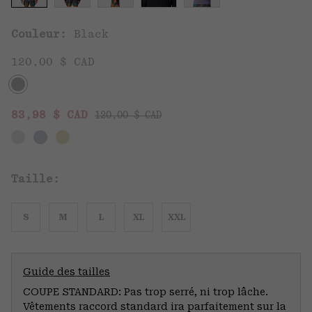
Couleur:
Black
120,00 $ CAD
Regular price:
Sale price:
83,98 $ CAD
120,00 $ CAD
Taille:
S
M
L
XL
XXL
Guide des tailles
COUPE STANDARD: Pas trop serré, ni trop lâche.
Vêtements raccord standard ira parfaitement sur la