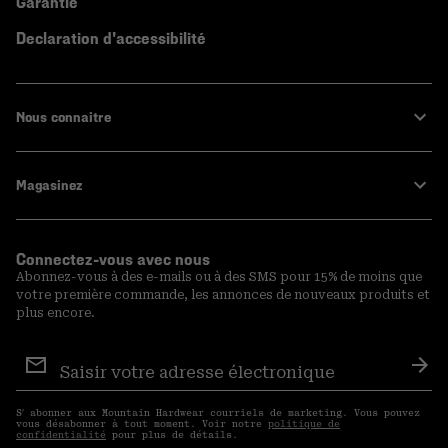
Garantie
Declaration d'accessibilité
Nous connaitre
Magasinez
Connectez-vous avec nous
Abonnez-vous à des e-mails ou à des SMS pour 15% de moins que
votre première commande, les annonces de nouveaux produits et
plus encore.
Inscription
aux
S′a
courriels
S′ abonner aux Mountain Hardwear courriels de marketing. Vous pouvez
vous désabonner à tout moment. Voir notre
politique de
confidentialité
pour plus de détails.