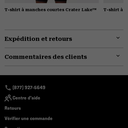
T-shirt à manches courtes Crater Lake™
T-shirt à 
Expédition et retours
Expa
or
Commentaires des clients
colla
secti
Expa
or
colla
secti
(877) 927-5649
Centre d'aide
Retours
Vérifier une commande