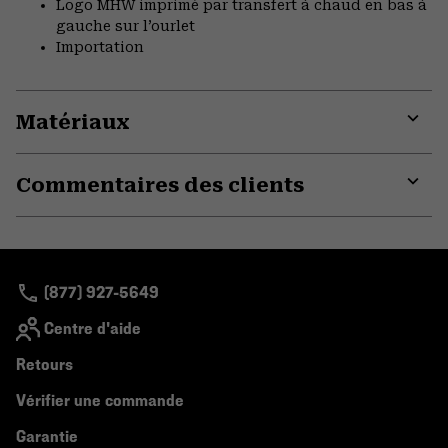
Logo MHW imprimé par transfert à chaud en bas à
gauche sur l’ourlet
Importation
Matériaux
Expa
or
Commentaires des clients
colla
secti
Expa
or
colla
secti
(877) 927-5649
Centre d'aide
Retours
Vérifier une commande
Garantie