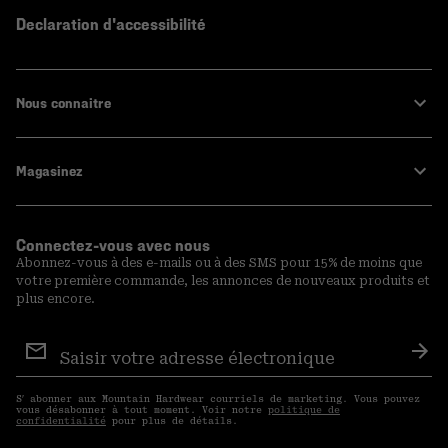
Declaration d'accessibilité
Nous connaitre
Magasinez
Connectez-vous avec nous
Abonnez-vous à des e-mails ou à des SMS pour 15% de moins que
votre première commande, les annonces de nouveaux produits et
plus encore.
Inscription
aux
S′a
courriels
S′ abonner aux Mountain Hardwear courriels de marketing. Vous pouvez
vous désabonner à tout moment. Voir notre
politique de
confidentialité
pour plus de détails.