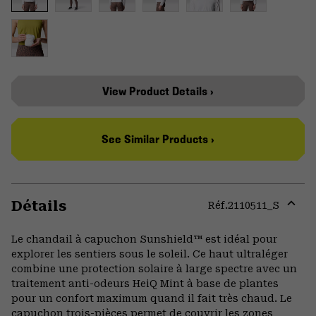
View Product Details ›
See Similar Products ›
Détails
Réf.
2110511_S
Expa
or
Le chandail à capuchon Sunshield™ est idéal pour
colla
explorer les sentiers sous le soleil. Ce haut ultraléger
secti
combine une protection solaire à large spectre avec un
traitement anti-odeurs HeiQ Mint à base de plantes
pour un confort maximum quand il fait très chaud. Le
capuchon trois-pièces permet de couvrir les zones