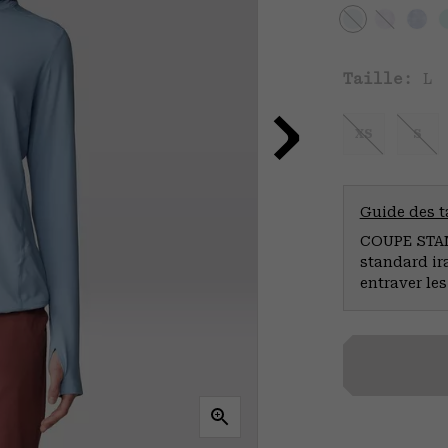
Taille:
L
XS
S
Guide des ta
COUPE STAND
standard ir
entraver le