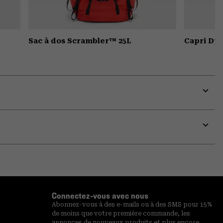
Sac à dos Scrambler™ 25L
Capri D
Expa
or
colla
secti
Expa
or
colla
secti
Connectez-vous avec nous
Abonnez-vous à des e-mails ou à des SMS pour 15%
de moins que votre première commande, les
annonces de nouveaux produits et plus encore.