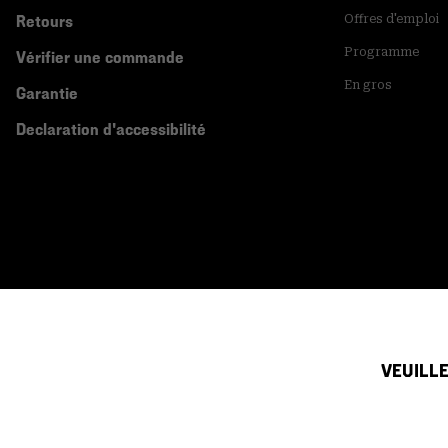
Retours
Offres d'emploi
Programme
Vérifier une commande
En gros
Garantie
Declaration d'accessibilité
VEUILLE
Canada (français)
|
English ›
©
2026
Mountain Hardwear. All rights reserved.
Conditions D'utilisation
Conditions Générales De Vente
Politique