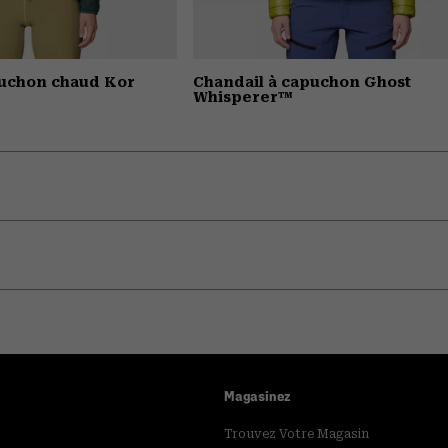
puchon chaud Kor
Chandail à capuchon Ghost
Whisperer™
Magasinez
Trouvez Votre Magasin