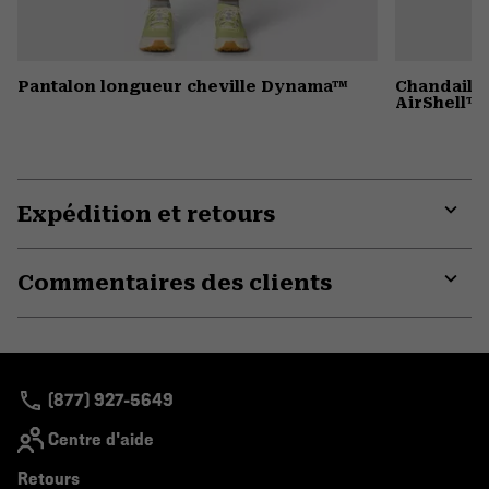
Pantalon longueur cheville Dynama™
Chandail 
AirShell™
Expédition et retours
Expa
or
Commentaires des clients
colla
secti
Expa
or
colla
secti
(877) 927-5649
Centre d'aide
Retours