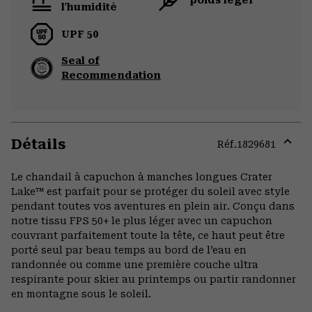
l'humidité
UPF 50
Seal of
Recommendation
Détails
Réf.
1829681
Expa
or
Le chandail à capuchon à manches longues Crater
colla
Lake™ est parfait pour se protéger du soleil avec style
secti
pendant toutes vos aventures en plein air. Conçu dans
notre tissu FPS 50+ le plus léger avec un capuchon
couvrant parfaitement toute la tête, ce haut peut être
porté seul par beau temps au bord de l’eau en
randonnée ou comme une première couche ultra
respirante pour skier au printemps ou partir randonner
en montagne sous le soleil.