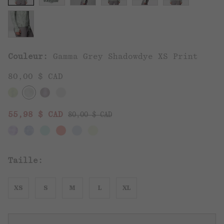
Couleur:
Gamma Grey Shadowdye XS Print
80,00 $ CAD
Regular price:
Sale price:
55,98 $ CAD
80,00 $ CAD
Taille:
XS
S
M
L
XL