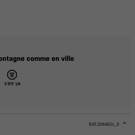
montagne comme en ville
UPF 50
Réf.
2084621_S
Expa