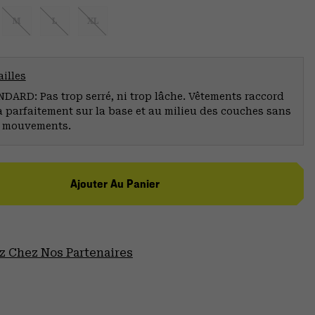
M
L
XL
illes
ARD: Pas trop serré, ni trop lâche. Vêtements raccord
a parfaitement sur la base et au milieu des couches sans
s mouvements.
Ajouter Au Panier
 Chez Nos Partenaires