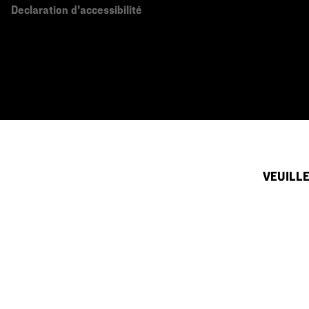
Declaration d'accessibilité
VEUILLE
Canada (français)
|
English ›
©
2026
Mountain Hardwear. All rights reserved.
Conditions D'utilisation
Conditions Générales De Vente
Politique
Service clientèle par téléphone du dimanche au samedi:
de 5h00 à 17h00 (heu
(833) 748-0221