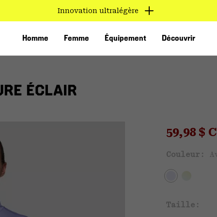
Innovation ultralégère
Homme
Femme
Équipement
Découvrir
URE ÉCLAIR
Sale pri
59,98 $
Ven
Couleur:
A
VED
Taille: