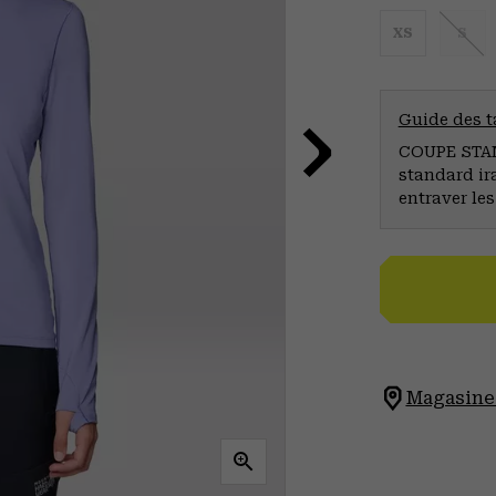
XS
S
Guide des ta
COUPE STAND
standard ir
entraver le
Magasinez