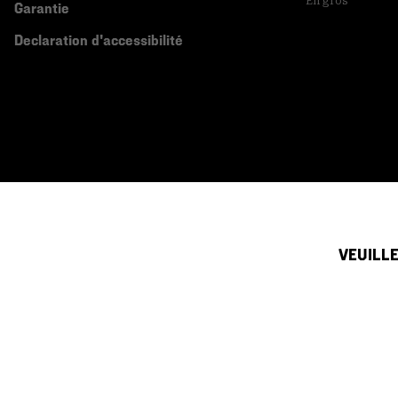
En gros
Garantie
Declaration d'accessibilité
VEUILLE
Canada (français)
|
English ›
©
2026
Mountain Hardwear. All rights reserved.
Conditions D'utilisation
Conditions Générales De Vente
Politique
Service clientèle par téléphone du dimanche au samedi:
de 5h00 à 17h00 (heu
(833) 748-0221