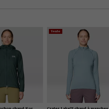
Vente
puchon chaud Kor
Crater Lake™ chaud à manches