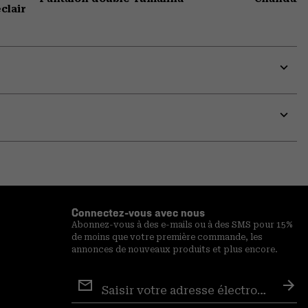
clair
Expa
or
colla
secti
Expa
or
colla
secti
Connectez-vous avec nous
Abonnez-vous à des e-mails ou à des SMS pour 15%
de moins que votre première commande, les
annonces de nouveaux produits et plus encore.
Inscription
aux
S′a
courriels