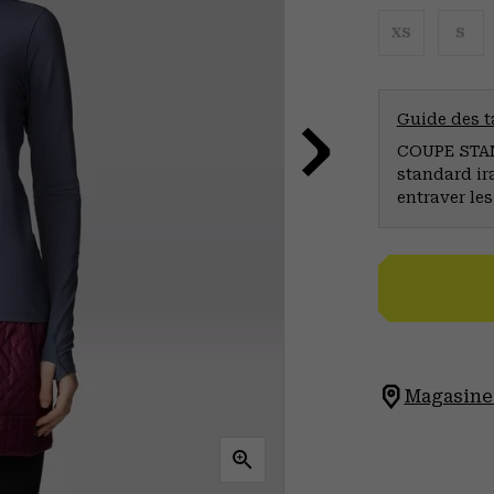
XS
S
Guide des ta
COUPE STAND
standard ir
entraver le
Magasinez