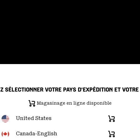
Z SÉLECTIONNER VOTRE PAYS D’EXPÉDITION ET VOTR
Magasinage en ligne disponible
 de confidentialité
Déclaration sur la transparence de la chaîne d'ap
United States
Magasinage
en
re du Pacifique); (877) 927-5649 |
Chat
d
u lundi au vendredi:
de 6h00 à 16h00 (heure
ligne
Canada-English
Magasinage