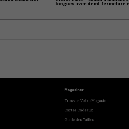
longues avec demi-fermeture é
Magasinez
Trouvez Votre Magasin
Cartes Cadeaux
Guide des Tailles