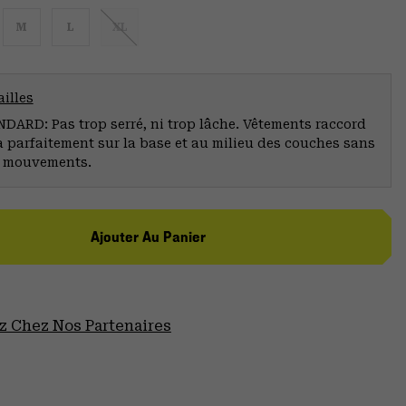
M
L
XL
illes
ARD: Pas trop serré, ni trop lâche. Vêtements raccord
a parfaitement sur la base et au milieu des couches sans
s mouvements.
Ajouter Au Panier
 Chez Nos Partenaires