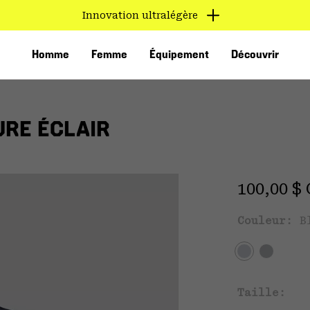
Innovation ultralégère
Homme
Femme
Équipement
Découvrir
URE ÉCLAIR
Regular 
100,00 $
Couleur:
B
VED
Taille: