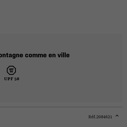
montagne comme en ville
UPF 50
Réf.
2084621
Expa