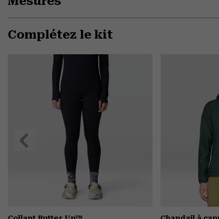
Mesures
Complétez le kit
Précédent
Collant Butter Up™
Chandail à ca