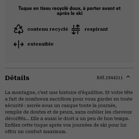
Tuque en tissu recyclé doux, à porter avant et
après le ski
contenu recyclé
respirant
extensible
Détails
Réf.
1944211
Expa
or
La montagne, c’est une histoire d’équilibre. Et votre tête
colla
a fait de nombreux sacrifices pour vous garder en toute
secti
sécurité : serrée sous un casque toute la journée,
remplie de doutes et de peurs, sans oublier les cheveux
décoiffés… Elle a aussi le droit a un peu de bon temps.
Enfilez cette tuque après vos journées de ski pour lui
offrir un confort maximum.