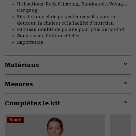
Utilisations: Rock Climbing, Randonnée, Voyage,
Camping
Fils de laine et de polyester recyclés pour la
douceur, la chaleur et la facilité d’entretien
Bandeau doublé de polaire pour plus de confort
Sans revers, finition côtelée
Importation
Matériaux
Expa
or
Mesures
colla
secti
Expa
or
Complétez le kit
colla
secti
Expa
or
Vente
colla
secti