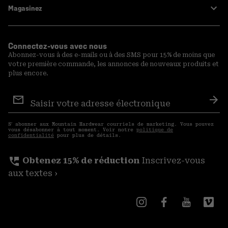
Magasinez
Connectez-vous avec nous
Abonnez-vous à des e-mails ou à des SMS pour 15% de moins que
votre première commande, les annonces de nouveaux produits et
plus encore.
Inscription
aux
S′a
courriels
S′ abonner aux Mountain Hardwear courriels de marketing. Vous pouvez
vous désabonner à tout moment. Voir notre
politique de
confidentialité
pour plus de détails.
perm_phone_msg
Obtenez 15% de réduction
Inscrivez-vous
aux textes ›