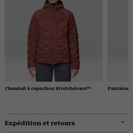
Chandail à capuchon Stretchdown™
Pantalon
Expédition et retours
Expa