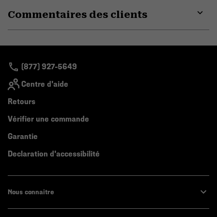
or
Commentaires des clients
colla
secti
Expa
or
colla
secti
(877) 927-5649
Centre d'aide
Retours
Vérifier une commande
Garantie
Declaration d'accessibilité
Nous connaitre