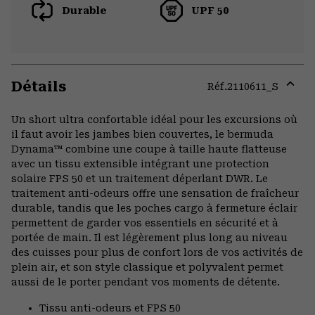
Durable
UPF 50
Détails
Réf.
2110611_S
Expa
or
Un short ultra confortable idéal pour les excursions où
colla
il faut avoir les jambes bien couvertes, le bermuda
secti
Dynama™ combine une coupe à taille haute flatteuse
avec un tissu extensible intégrant une protection
solaire FPS 50 et un traitement déperlant DWR. Le
traitement anti-odeurs offre une sensation de fraîcheur
durable, tandis que les poches cargo à fermeture éclair
permettent de garder vos essentiels en sécurité et à
portée de main. Il est légèrement plus long au niveau
des cuisses pour plus de confort lors de vos activités de
plein air, et son style classique et polyvalent permet
aussi de le porter pendant vos moments de détente.
Tissu anti-odeurs et FPS 50