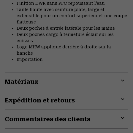
Finition DWR sans PFC repoussant l’eau
Taille haute avec ceinture plate, large et
extensible pour un confort supérieur et une coupe
flatteuse
Deux poches à entrée latérale pour les mains
Deux poches cargo à fermeture éclair sur les
cuisses
Logo MHW appliqué derrière à droite sur la
hanche
Importation
Matériaux
Expa
or
Expédition et retours
colla
secti
Expa
or
Commentaires des clients
colla
secti
Expa
or