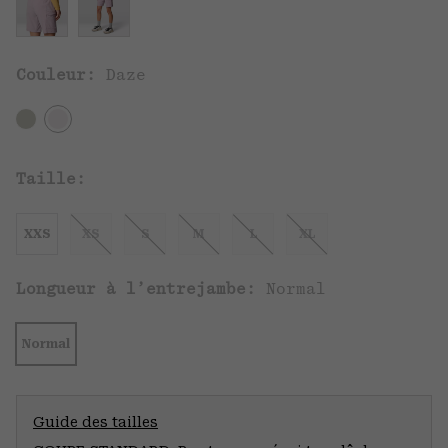
Couleur:
Daze
Taille:
XXS
XS
S
M
L
XL
Longueur à l’entrejambe:
Normal
Normal
Guide des tailles