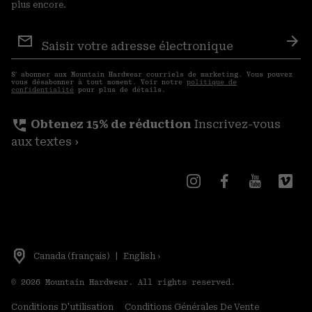
plus encore.
Inscription
aux
S′a
courriels
S′ abonner aux Mountain Hardwear courriels de marketing. Vous pouvez
vous désabonner à tout moment. Voir notre
politique de
confidentialité
pour plus de détails.
perm_phone_msg
Obtenez 15% de réduction
Inscrivez-vous
aux textes ›
Canada (français)
|
English ›
©
2026
Mountain Hardwear. All rights reserved.
Conditions D'utilisation
Conditions Générales De Vente