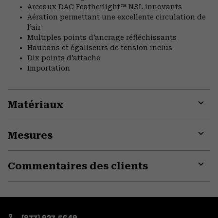
Arceaux DAC Featherlight™ NSL innovants
Aération permettant une excellente circulation de
l’air
Multiples points d’ancrage réfléchissants
Haubans et égaliseurs de tension inclus
Dix points d’attache
Importation
Matériaux
Expa
or
Mesures
colla
secti
Expa
or
Commentaires des clients
colla
secti
Expa
or
colla
secti