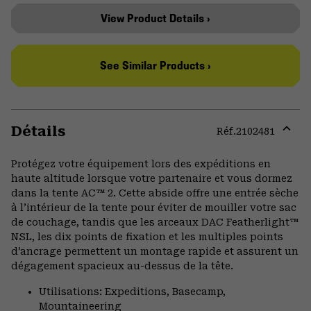
View Product Details ›
See Similar Products ›
Détails
Réf.
2102481
Expa
or
Protégez votre équipement lors des expéditions en
colla
haute altitude lorsque votre partenaire et vous dormez
secti
dans la tente AC™ 2. Cette abside offre une entrée sèche
à l’intérieur de la tente pour éviter de mouiller votre sac
de couchage, tandis que les arceaux DAC Featherlight™
NSL, les dix points de fixation et les multiples points
d’ancrage permettent un montage rapide et assurent un
dégagement spacieux au-dessus de la tête.
Utilisations: Expeditions, Basecamp,
Mountaineering