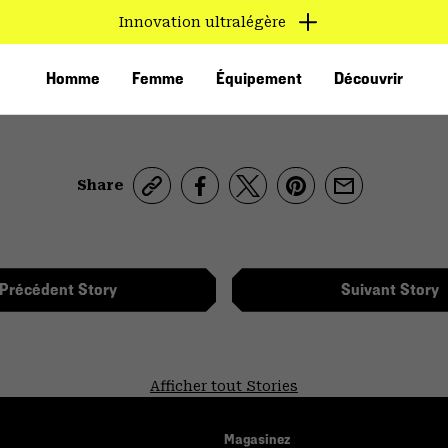
Innovation ultralégère
Homme
Femme
Équipement
Découvrir
Share
Précédent
Story
Suivant
Story
VED
Afficher tout Stories
Magasinez