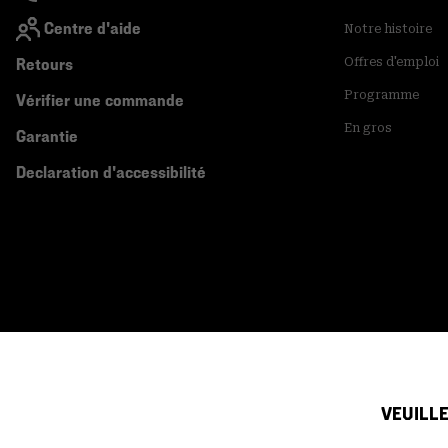
Centre d'aide
Notre histoire
Retours
Offres d'emploi
Programme
Vérifier une commande
En gros
Garantie
Declaration d'accessibilité
VEUILLE
Canada (français)
|
English ›