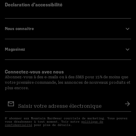
Declaration d'accessibilité
Nous connaitre
Magasinez
Connectez-vous avec nous
Abonnez-vous à des e-mails ou à des SMS pour 15% de moins que
votre première commande, les annonces de nouveaux produits et
plus encore.
Inscription
aux
S′a
courriels
S′ abonner aux Mountain Hardwear courriels de marketing. Vous pouvez
vous désabonner à tout moment. Voir notre
politique de
confidentialité
pour plus de détails.