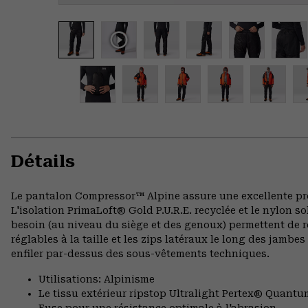
Détails
Le pantalon Compressor™ Alpine assure une excellente prot
L'isolation PrimaLoft® Gold P.U.R.E. recyclée et le nylon so
besoin (au niveau du siège et des genoux) permettent de 
réglables à la taille et les zips latéraux le long des jambe
enfiler par-dessus des sous-vêtements techniques.
Utilisations: Alpinisme
Le tissu extérieur ripstop Ultralight Pertex® Quantu
Fuse pour une résistance optimale à l'abrasion