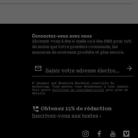
or
colla
secti
Connectez-vous avec nous
Abonnez-vous à des e-mails ou à des SMS pour 15%
de moins que votre première commande, les
annonces de nouveaux produits et plus encore.
Inscription
aux
S′a
courriels
S′ abonner aux Mountain Hardwear courriels de
marketing. Vous pouvez vous désabonner à tout moment.
Voir notre
politique de confidentialité
pour plus de
détails.
perm_phone_msg
Obtenez 15% de réduction
Inscrivez-vous aux textes ›