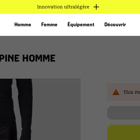
Innovation ultralégère
Homme
Femme
Équipement
Découvrir
PINE HOMME
This it
VED