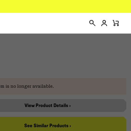
Connexion
Mini
Recherche
Cart
em is no longer available.
View Product Details ›
See Similar Products ›