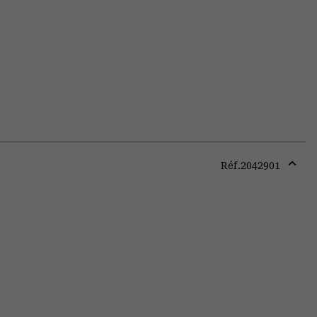
Réf.
2042901
Expa
or
colla
secti