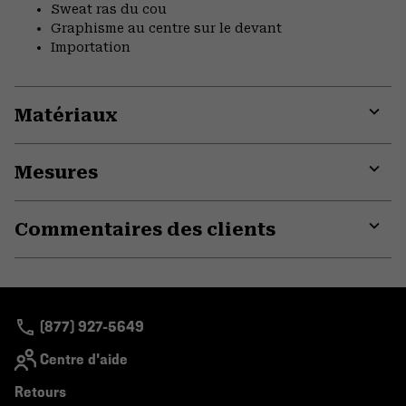
Sweat ras du cou
Graphisme au centre sur le devant
Importation
Matériaux
Expa
or
Mesures
colla
secti
Expa
or
Commentaires des clients
colla
secti
Expa
or
colla
secti
(877) 927-5649
Centre d'aide
Retours