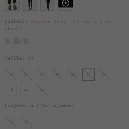
Couleur:
Surplus Green (En rupture de
stock)
Taille:
34
28
30
31
32
33
34
36
38
40
42
Longueur à l’entrejambe:
32
34