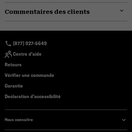
or
Commentaires des clients
colla
secti
Expa
or
colla
secti
(877) 927-5649
Centre d'aide
Retours
Vérifier une commande
Garantie
Declaration d'accessibilité
Nous connaitre