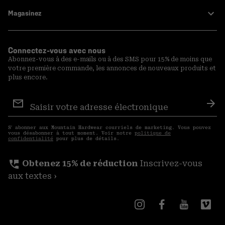
Magasinez
Connectez-vous avec nous
Abonnez-vous à des e-mails ou à des SMS pour 15% de moins que
votre première commande, les annonces de nouveaux produits et
plus encore.
Inscription
aux
S′a
courriels
S′ abonner aux Mountain Hardwear courriels de marketing. Vous pouvez
vous désabonner à tout moment. Voir notre
politique de
confidentialité
pour plus de détails.
perm_phone_msg
Obtenez 15% de réduction
Inscrivez-vous
aux textes ›