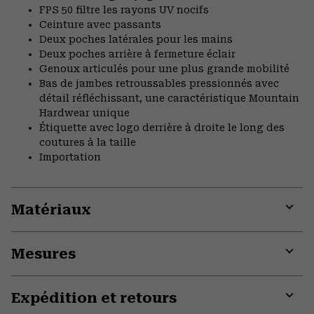
FPS 50 filtre les rayons UV nocifs
Ceinture avec passants
Deux poches latérales pour les mains
Deux poches arrière à fermeture éclair
Genoux articulés pour une plus grande mobilité
Bas de jambes retroussables pressionnés avec
détail réfléchissant, une caractéristique Mountain
Hardwear unique
Étiquette avec logo derrière à droite le long des
coutures à la taille
Importation
Matériaux
Expa
or
Mesures
colla
secti
Expa
or
Expédition et retours
colla
secti
Expa