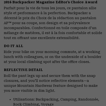
or
2016 Backpacker Magazine Editor's Choice Award
colla
Parfait pour la vie de tous les jours, ce pantalon allie
secti
style et performance à la perfection. Backpacker a
décerné le prix du Choix de la rédaction au pantalon
AP™ pour sa coupe, son design et sa polyvalence
incomparables. Confectionné en toile composée d’un
mélange de matières, il est à la fois confortable et solide
tout en offrant une excellente extensibilité.
DO IT ALL
Ride your bike on your morning commute, at a working
lunch with colleagues, or on the underside of a boulder
at your local climbing spot after the office closes.
REFLECTIVE DETAIL
Roll the pant legs up and secure them with the snap
closures, and you'll notice reflective elements—a
unique Mountain Hardwear feature designed to make
you more visible in dim light.
Utilisations: Backpacking, Camping, Randonnée,
Rock Climbing, Voyage