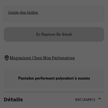
Guide des tailles
En Rupture De Stock
Magasinez Chez Nos Partenaires
Pantalon performant polyvalent à succès
Détails
Réf.
1648971
Expa