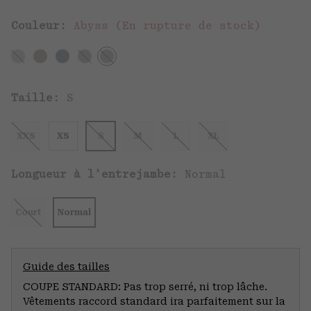
Couleur:
Abyss (En rupture de stock)
Taille:
S
XXS
XS
S
M
L
XL
Longueur à l’entrejambe:
Normal
Court
Normal
Guide des tailles
COUPE STANDARD: Pas trop serré, ni trop lâche.
Vêtements raccord standard ira parfaitement sur la