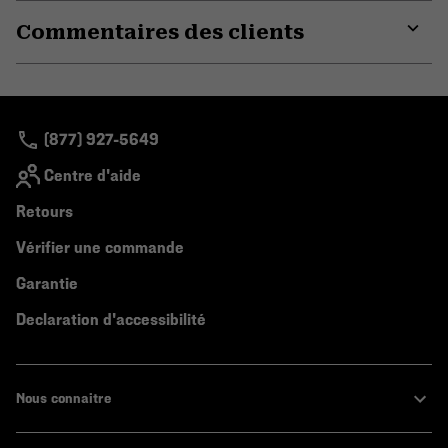
or
Commentaires des clients
colla
secti
Expa
or
colla
secti
(877) 927-5649
Centre d'aide
Retours
Vérifier une commande
Garantie
Declaration d'accessibilité
Nous connaitre