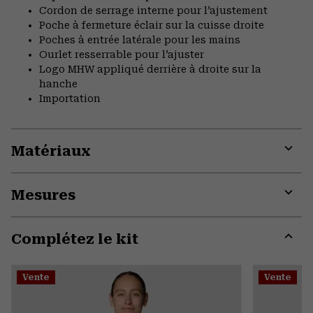
Cordon de serrage interne pour l’ajustement
Poche à fermeture éclair sur la cuisse droite
Poches à entrée latérale pour les mains
Ourlet resserrable pour l’ajuster
Logo MHW appliqué derrière à droite sur la
hanche
Importation
Matériaux
Expa
or
Mesures
colla
secti
Expa
or
Complétez le kit
colla
secti
Expa
or
Vente
Vente
colla
secti