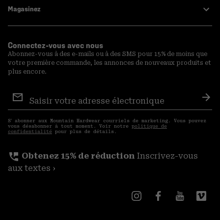
Magasinez
Connectez-vous avec nous
Abonnez-vous à des e-mails ou à des SMS pour 15% de moins que
votre première commande, les annonces de nouveaux produits et
plus encore.
Inscription
aux
S′a
courriels
S′ abonner aux Mountain Hardwear courriels de marketing. Vous pouvez
vous désabonner à tout moment. Voir notre
politique de
confidentialité
pour plus de détails.
perm_phone_msg
Obtenez 15% de réduction
Inscrivez-vous
aux textes ›