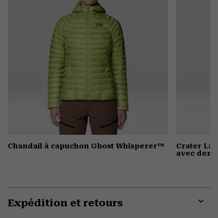
Chandail à capuchon Ghost Whisperer™
Crater La
avec demi-
Expédition et retours
Expa