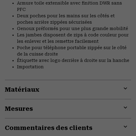
Armure toile extensible avec finition DWR sans
PFC
Deux poches pour les mains sur les côtés et
poches arrière zippées sécurisées
Genoux préformés pour une plus grande mobilité
Les jambes disposent de zips à code couleur pour
les enlever et les remettre facilement
Poche pour téléphone portable zippée sur le côté
de la cuisse droite
Étiquette avec logo derrière à droite sur la hanche
Importation
Matériaux
Expa
or
Mesures
colla
secti
Expa
or
Commentaires des clients
colla
secti
Expa