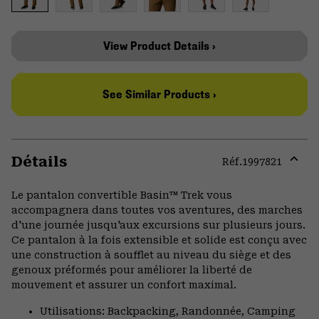
View Product Details ›
See Similar Products ›
Détails
Réf.
1997821
Expa
or
Le pantalon convertible Basin™ Trek vous
colla
accompagnera dans toutes vos aventures, des marches
secti
d'une journée jusqu'aux excursions sur plusieurs jours.
Ce pantalon à la fois extensible et solide est conçu avec
une construction à soufflet au niveau du siège et des
genoux préformés pour améliorer la liberté de
mouvement et assurer un confort maximal.
Utilisations: Backpacking, Randonnée, Camping