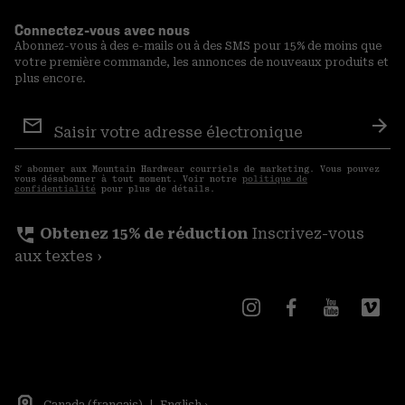
Connectez-vous avec nous
Abonnez-vous à des e-mails ou à des SMS pour 15% de moins que
votre première commande, les annonces de nouveaux produits et
plus encore.
Inscription
aux
S′a
courriels
S′ abonner aux Mountain Hardwear courriels de marketing. Vous pouvez
vous désabonner à tout moment. Voir notre
politique de
confidentialité
pour plus de détails.
perm_phone_msg
Obtenez 15% de réduction
Inscrivez-vous
aux textes ›