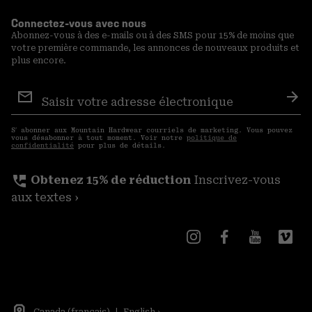
Connectez-vous avec nous
Abonnez-vous à des e-mails ou à des SMS pour 15% de moins que
votre première commande, les annonces de nouveaux produits et
plus encore.
Inscription
aux
S′a
courriels
S′ abonner aux Mountain Hardwear courriels de marketing. Vous pouvez
vous désabonner à tout moment. Voir notre
politique de
confidentialité
pour plus de détails.
perm_phone_msg
Obtenez 15% de réduction
Inscrivez-vous
aux textes ›