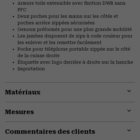
Armure toile extensible avec finition DWR sans
PFC
Deux poches pour les mains sur les côtés et
poches arrière zippées sécurisées
Genoux préformés pour une plus grande mobilité
Les jambes disposent de zips à code couleur pour
les enlever et les remettre facilement
Poche pour téléphone portable zippée sur le côté
de la cuisse droite
Étiquette avec logo derrière à droite sur la hanche
Importation
Matériaux
Expa
or
Mesures
colla
secti
Expa
or
Commentaires des clients
colla
secti
Expa