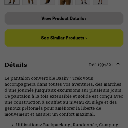
View Product Details ›
See Similar Products ›
Détails
Réf.
1997821
Expa
or
Le pantalon convertible Basin™ Trek vous
colla
accompagnera dans toutes vos aventures, des marches
secti
d'une journée jusqu'aux excursions sur plusieurs jours.
Ce pantalon à la fois extensible et solide est conçu avec
une construction à soufflet au niveau du siège et des
genoux préformés pour améliorer la liberté de
mouvement et assurer un confort maximal.
Utilisations: Backpacking, Randonnée, Camping